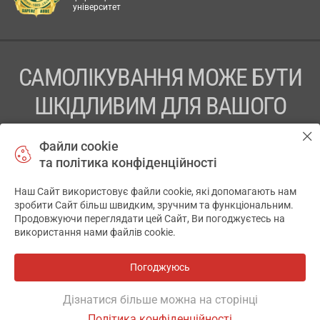
університет
САМОЛІКУВАННЯ МОЖЕ БУТИ
ШКІДЛИВИМ ДЛЯ ВАШОГО
ЗДОРОВ’Я
Файли cookie
та політика конфіденційності
ПЕРЕД ЗАСТОСУВАННЯМ ПРЕПАРАТУ ПРОКОНСУЛЬТУЙТЕСЬ
З ЛІКАРЕМ
Наш Сайт використовує файли cookie, які допомагають нам
✕
зробити Сайт більш швидким, зручним та функціональним.
ТОВ «АПТЕКА 911.ЮА» Код ЄДРПОУ 43631965.
Продовжуючи переглядати цей Сайт, Ви погоджуєтесь на
використання нами файлів cookie.
Відмова від відповідальності
© 2014-2026. Медична інформаційна система АПТЕКА911.ЮА
Погоджуюсь
Всі аптеки
на мапі
Розробка і підтримка сайту -
wu.ua
Дізнатися більше можна на сторінці
Політика конфіденційності