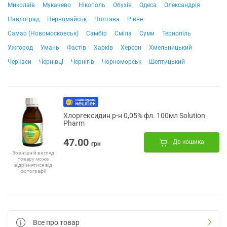
Миколаїв
Мукачево
Нікополь
Обухів
Одеса
Олександрія
Павлоград
Первомайськ
Полтава
Рівне
Самар (Новомосковськ)
Самбір
Сміла
Суми
Тернопіль
Ужгород
Умань
Фастів
Харків
Херсон
Хмельницький
Черкаси
Чернівці
Чернігів
Чорноморськ
Шептицький
Хлоргексидин р-н 0,05% фл. 100мл Solution
Pharm
47.00
До кошика
грн
Зовнішній вигляд
товару може
відрізнятися від
фотографії
Все про товар