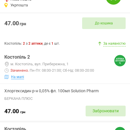
Укрпошта
47.00
До кошика
грн
Костопіль
:
2
з
2
аптеки
, де є
1
шт.
За наявністю
Костопіль 2
м. Костопіль, вул. Прибережна, 1
Зачинено
.
Пн-Пт: 08:00-21:00; Сб-Нд: 08:00-20:00
На мапі
Хлоргексидин р-н 0,05% фл. 100мл Solution Pharm
БЕРКАНА ПЛЮС
47.00
Забронювати
грн
Костопіль