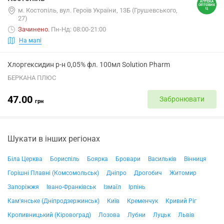
м. Костопіль, вул. Героїв України, 13Б (Грушевського,
27)
Зачинено
.
Пн-Нд: 08:00-21:00
На мапі
Хлоргексидин р-н 0,05% фл. 100мл Solution Pharm
БЕРКАНА ПЛЮС
47.00
Забронювати
грн
Шукати в інших регіонах
Біла Церква
Бориспіль
Боярка
Бровари
Васильків
Вінниця
Горішні Плавні (Комсомольськ)
Дніпро
Дрогобич
Житомир
Запоріжжя
Івано-Франківськ
Ізмаїл
Ірпінь
Кам'янське (Дніпродзержинськ)
Київ
Кременчук
Кривий Ріг
Кропивницький (Кіровоград)
Лозова
Лубни
Луцьк
Львів