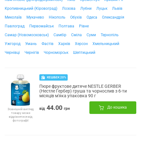
Кропивницький (Кіровоград)
Лозова
Лубни
Луцьк
Львів
Миколаїв
Мукачево
Нікополь
Обухів
Одеса
Олександрія
Павлоград
Первомайськ
Полтава
Рівне
Самар (Новомосковськ)
Самбір
Сміла
Суми
Тернопіль
Ужгород
Умань
Фастів
Харків
Херсон
Хмельницький
Чернівці
Чернігів
Чорноморськ
Шептицький
КЕШБЕК 20%
Пюре фруктове дитяче NESTLE GERBER
(Нестле Гербер) груша та чорнослив з 6-ти
місяців м'яка упаковка 90 г
44.00
До кошика
від
грн
Зовнішній вигляд
товару може
відрізнятися від
фотографії