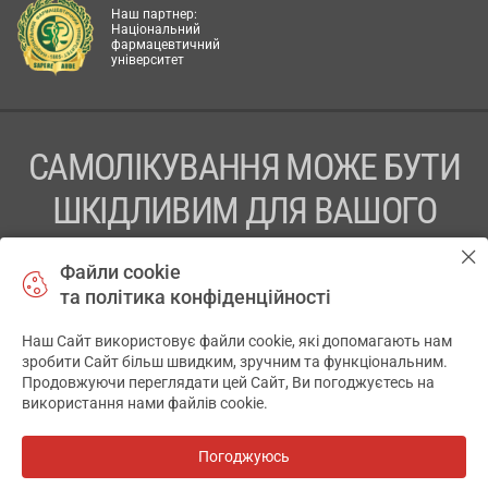
Наш партнер:
Національний
фармацевтичний
університет
САМОЛІКУВАННЯ МОЖЕ БУТИ
ШКІДЛИВИМ ДЛЯ ВАШОГО
ЗДОРОВ’Я
Файли cookie
та політика конфіденційності
ПЕРЕД ЗАСТОСУВАННЯМ ПРЕПАРАТУ ПРОКОНСУЛЬТУЙТЕСЬ
З ЛІКАРЕМ
Наш Сайт використовує файли cookie, які допомагають нам
✕
зробити Сайт більш швидким, зручним та функціональним.
ТОВ «АПТЕКА 911.ЮА» Код ЄДРПОУ 43631965.
Продовжуючи переглядати цей Сайт, Ви погоджуєтесь на
використання нами файлів cookie.
Відмова від відповідальності
© 2014-2026. Медична інформаційна система АПТЕКА911.ЮА
Погоджуюсь
Всі аптеки
на мапі