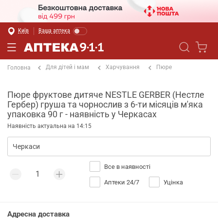
Київ
Ваша аптека
Для дітей і мам
Харчування
Пюре
Головна
Пюре фруктове дитяче NESTLE GERBER (Нестле
Гербер) груша та чорнослив з 6-ти місяців м'яка
упаковка 90 г - наявність у Черкасах
Наявність актуальна на 14:15
Все в наявності
Аптеки 24/7
Уцінка
Адресна доставка