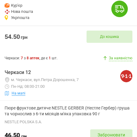
Кур'єр
Нова пошта
Укрпошта
54.50
До кошика
грн
Черкаси
:
7
з
8
аптек
, де є
1
шт.
За наявністю
Черкаси 12
м. Черкаси, вул.Петра Дорошенка, 7
Пн-Нд: 08:00-21:00
На мапі
Пюре фруктове дитяче NESTLE GERBER (Нестле Гербер) груша
та чорнослив з 6-ти місяців м'яка упаковка 90 г
NESTLE POLSKA S.A.
46.50
Забронювати
грн