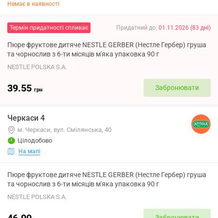
Немає в наявності
Термін придатності спливає
Придатний до
:
01.11.2026
(
83
дні
)
Пюре фруктове дитяче NESTLE GERBER (Нестле Гербер) груша
та чорнослив з 6-ти місяців м'яка упаковка 90 г
NESTLE POLSKA S.A.
39.55
Забронювати
грн
Черкаси 4
м. Черкаси, вул. Смілянська, 40
Цілодобово
На мапі
Пюре фруктове дитяче NESTLE GERBER (Нестле Гербер) груша
та чорнослив з 6-ти місяців м'яка упаковка 90 г
NESTLE POLSKA S.A.
46.00
Забронювати