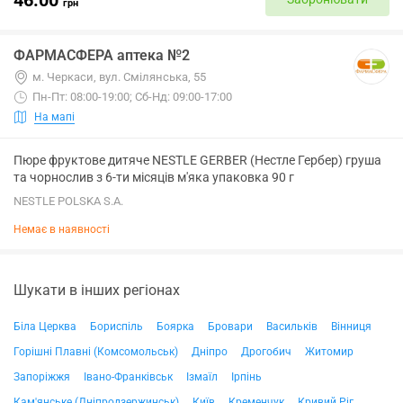
грн
ФАРМАСФЕРА аптека №2
м. Черкаси, вул. Смілянська, 55
Пн-Пт: 08:00-19:00; Сб-Нд: 09:00-17:00
На мапі
Пюре фруктове дитяче NESTLE GERBER (Нестле Гербер) груша
та чорнослив з 6-ти місяців м'яка упаковка 90 г
NESTLE POLSKA S.A.
Немає в наявності
Шукати в інших регіонах
Біла Церква
Бориспіль
Боярка
Бровари
Васильків
Вінниця
Горішні Плавні (Комсомольськ)
Дніпро
Дрогобич
Житомир
Запоріжжя
Івано-Франківськ
Ізмаїл
Ірпінь
Кам'янське (Дніпродзержинськ)
Київ
Кременчук
Кривий Ріг