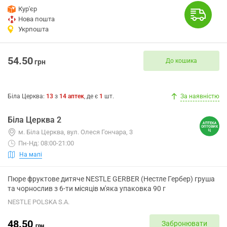
Кур'єр
Нова пошта
Укрпошта
54.50
До кошика
грн
Біла Церква
:
13
з
14
аптек
, де є
1
шт.
За наявністю
Біла Церква 2
м. Біла Церква, вул. Олеся Гончара, 3
Пн-Нд: 08:00-21:00
На мапі
Пюре фруктове дитяче NESTLE GERBER (Нестле Гербер) груша
та чорнослив з 6-ти місяців м'яка упаковка 90 г
NESTLE POLSKA S.A.
48.50
Забронювати
грн