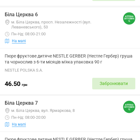
Біла Церква 6
м. Біла Церква, просп. Незалежності (вул.
Леваневського), 53
Пн-Нд: 08:00-21:00
На мапі
Пюре фруктове дитяче NESTLE GERBER (Нестле Гербер) груша
та чорнослив з 6-ти місяців м'яка упаковка 90 г
NESTLE POLSKA S.A.
46.50
Забронювати
грн
Біла Церква 7
м. Біла Церква, вул. Ярмаркова, 8
Пн-Нд: 08:00-20:00
На мапі
Пюре фруктове дитяче NESTLE GERBER (Нестле Гербер) груша