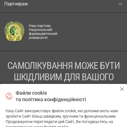
Партнерам
Наш партнер:
Національний
фармацевтичний
університет
САМОЛІКУВАННЯ МОЖЕ БУТИ
ШКІДЛИВИМ ДЛЯ ВАШОГО
ЗДОРОВ’Я
Файли cookie
та політика конфіденційності
ПЕРЕД ЗАСТОСУВАННЯМ ПРЕПАРАТУ ПРОКОНСУЛЬТУЙТЕСЬ
З ЛІКАРЕМ
Наш Сайт використовує файли cookie, які допомагають нам
✕
зробити Сайт більш швидким, зручним та функціональним.
ТОВ «АПТЕКА 911.ЮА» Код ЄДРПОУ 43631965.
Продовжуючи переглядати цей Сайт, Ви погоджуєтесь на