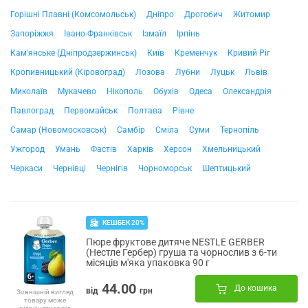
Горішні Плавні (Комсомольськ)
Дніпро
Дрогобич
Житомир
Запоріжжя
Івано-Франківськ
Ізмаїл
Ірпінь
Кам'янське (Дніпродзержинськ)
Київ
Кременчук
Кривий Ріг
Кропивницький (Кіровоград)
Лозова
Лубни
Луцьк
Львів
Миколаїв
Мукачево
Нікополь
Обухів
Одеса
Олександрія
Павлоград
Первомайськ
Полтава
Рівне
Самар (Новомосковськ)
Самбір
Сміла
Суми
Тернопіль
Ужгород
Умань
Фастів
Харків
Херсон
Хмельницький
Черкаси
Чернівці
Чернігів
Чорноморськ
Шептицький
КЕШБЕК 20%
Пюре фруктове дитяче NESTLE GERBER
(Нестле Гербер) груша та чорнослив з 6-ти
місяців м'яка упаковка 90 г
44.00
До кошика
від
грн
Зовнішній вигляд
товару може