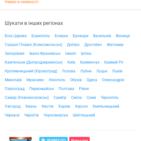
Немає в наявності
Шукати в інших регіонах
Біла Церква
Бориспіль
Боярка
Бровари
Васильків
Вінниця
Горішні Плавні (Комсомольськ)
Дніпро
Дрогобич
Житомир
Запоріжжя
Івано-Франківськ
Ізмаїл
Ірпінь
Кам'янське (Дніпродзержинськ)
Київ
Кременчук
Кривий Ріг
Кропивницький (Кіровоград)
Лозова
Лубни
Луцьк
Львів
Миколаїв
Мукачево
Нікополь
Обухів
Одеса
Олександрія
Павлоград
Первомайськ
Полтава
Рівне
Самар (Новомосковськ)
Самбір
Сміла
Суми
Тернопіль
Ужгород
Умань
Фастів
Харків
Херсон
Хмельницький
Черкаси
Чернігів
Чорноморськ
Шептицький
КЕШБЕК 20%
Краща ціна