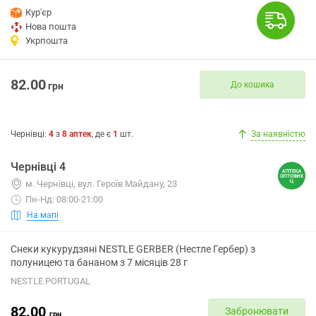
Кур'єр
Нова пошта
Укрпошта
82.00
До кошика
грн
Чернівці
:
4
з
8
аптек
, де є
1
шт.
За наявністю
Чернівці 4
м. Чернівці, вул. Героїв Майдану, 23
Пн-Нд: 08:00-21:00
На мапі
Снеки кукурудзяні NESTLE GERBER (Нестле Гербер) з
полуницею та бананом з 7 місяців 28 г
NESTLE PORTUGAL
82.00
Забронювати
грн