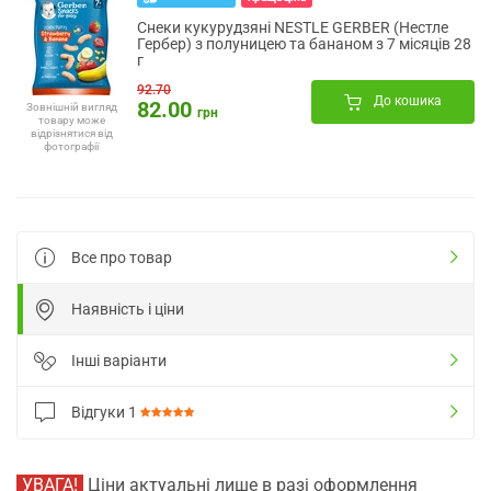
Снеки кукурудзяні NESTLE GERBER (Нестле
Гербер) з полуницею та бананом з 7 місяців 28
г
92.70
До кошика
82.00
Зовнішній вигляд
грн
товару може
відрізнятися від
фотографії
Все про товар
Наявність і ціни
Інші варіанти
Відгуки
1
УВАГА!
Ціни актуальні лише в разі оформлення