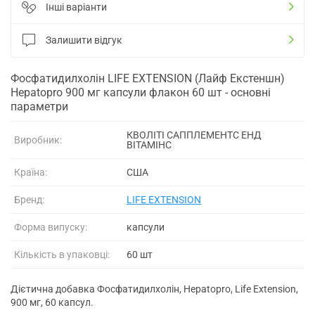
Інші варіанти
Залишити відгук
Фосфатидилхолін LIFE EXTENSION (Лайф Екстеншн)
Hepatopro 900 мг капсули флакон 60 шт - основні
параметри
КВОЛІТІ САППЛЕМЕНТС ЕНД
Виробник:
ВІТАМІНС
Країна:
США
Бренд:
LIFE EXTENSION
Форма випуску:
капсули
Кількість в упаковці:
60 шт
Дієтична добавка Фосфатидилхолін, Hepatopro, Life Extension,
900 мг, 60 капсул.