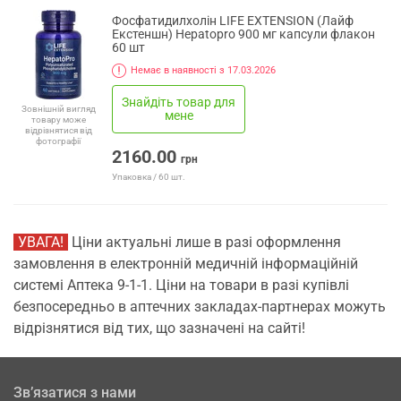
Фосфатидилхолін LIFE EXTENSION (Лайф
Екстеншн) Hepatopro 900 мг капсули флакон
60 шт
Немає в наявності з 17.03.2026
Знайдіть товар для
Зовнішній вигляд
мене
товару може
відрізнятися від
фотографії
2160.00
грн
Упаковка / 60 шт.
УВАГА!
Ціни актуальні лише в разі оформлення
замовлення в електронній медичній інформаційній
системі Аптека 9-1-1. Ціни на товари в разі купівлі
безпосередньо в аптечних закладах-партнерах можуть
відрізнятися від тих, що зазначені на сайті!
Зв’язатися з нами