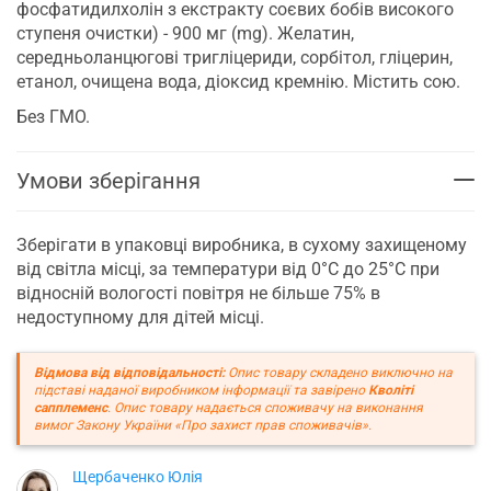
фосфатидилхолін з екстракту соєвих бобів високого
ступеня очистки) - 900 мг (mg). Желатин,
середньоланцюгові тригліцериди, сорбітол, гліцерин,
етанол, очищена вода, діоксид кремнію. Містить сою.
Без ГМО.
Умови зберігання
Зберігати в упаковці виробника, в сухому захищеному
від світла місці, за температури від 0°С до 25°С при
відносній вологості повітря не більше 75% в
недоступному для дітей місці.
Відмова від відповідальності:
Опис товару складено виключно на
підставі наданої виробником інформації та завірено
Кволіті
сапплеменс
. Опис товару надається споживачу на виконання
вимог Закону України «Про захист прав споживачів».
Щербаченко Юлія