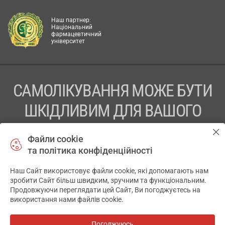
Наш партнер:
Національний
фармацевтичний
університет
САМОЛІКУВАННЯ МОЖЕ БУТИ
ШКІДЛИВИМ ДЛЯ ВАШОГО
ЗДОРОВ’Я
Файли cookie
та політика конфіденційності
ПЕРЕД ЗАСТОСУВАННЯМ ПРЕПАРАТУ ПРОКОНСУЛЬТУЙТЕСЬ
З ЛІКАРЕМ
Наш Сайт використовує файли cookie, які допомагають нам
✕
зробити Сайт більш швидким, зручним та функціональним.
ТОВ «АПТЕКА 911.ЮА» Код ЄДРПОУ 43631965.
Продовжуючи переглядати цей Сайт, Ви погоджуєтесь на
використання нами файлів cookie.
Відмова від відповідальності
© 2014-2026. Медична інформаційна система АПТЕКА911.ЮА
Погоджуюсь