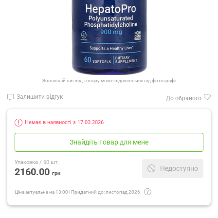
Зовнішній вигляд товару може відрізнятися від фотографії
Залишити відгук
До обраного
Немає в наявності з 17.03.2026
Знайдіть товар для мене
Упаковка
/ 60 шт.
Недоступно
2160.00
грн
Ціна актуальна на
13:00
|
Придатний до:
листопад 2026