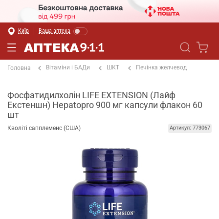
Київ
Ваша аптека
Вітаміни і БАДи
ШКТ
Печінка желчевод
Головна
Фосфатидилхолін LIFE EXTENSION (Лайф
Екстеншн) Hepatopro 900 мг капсули флакон 60
шт
Кволіті сапплеменс (США)
Артикул: 773067