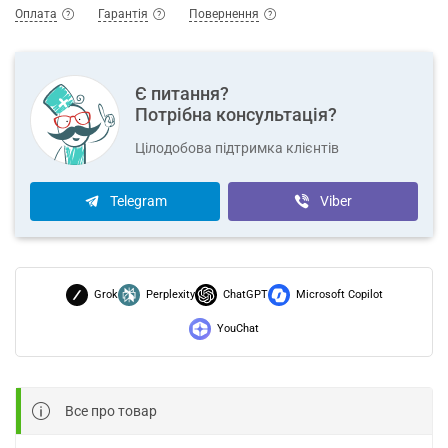
Оплата
Гарантія
Повернення
Є питання?
Потрібна консультація?
Цілодобова підтримка клієнтів
Telegram
Viber
Grok
Perplexity
ChatGPT
Microsoft Copilot
YouChat
Все про товар