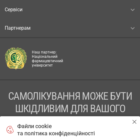
Сервіси
Партнерам
Наш партнер:
Національний
фармацевтичний
університет
САМОЛІКУВАННЯ МОЖЕ БУТИ
ШКІДЛИВИМ ДЛЯ ВАШОГО
ЗДОРОВ’Я
Файли cookie
та політика конфіденційності
ПЕРЕД ЗАСТОСУВАННЯМ ПРЕПАРАТУ ПРОКОНСУЛЬТУЙТЕСЬ