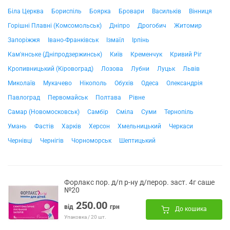
Біла Церква
Бориспіль
Боярка
Бровари
Васильків
Вінниця
Горішні Плавні (Комсомольськ)
Дніпро
Дрогобич
Житомир
Запоріжжя
Івано-Франківськ
Ізмаїл
Ірпінь
Кам'янське (Дніпродзержинськ)
Київ
Кременчук
Кривий Ріг
Кропивницький (Кіровоград)
Лозова
Лубни
Луцьк
Львів
Миколаїв
Мукачево
Нікополь
Обухів
Одеса
Олександрія
Павлоград
Первомайськ
Полтава
Рівне
Самар (Новомосковськ)
Самбір
Сміла
Суми
Тернопіль
Умань
Фастів
Харків
Херсон
Хмельницький
Черкаси
Чернівці
Чернігів
Чорноморськ
Шептицький
Форлакс пор. д/п р-ну д/перор. заст. 4г саше
№20
250.00
від
грн
До кошика
Упаковка / 20 шт.