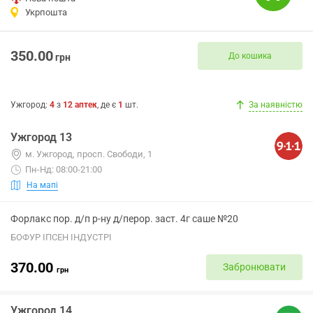
Укрпошта
350.00
До кошика
грн
Ужгород
:
4
з
12
аптек
, де є
1
шт.
За наявністю
Ужгород 13
м. Ужгород, просп. Свободи, 1
Пн-Нд: 08:00-21:00
На мапі
Форлакс пор. д/п р-ну д/перор. заст. 4г саше №20
БОФУР ІПСЕН ІНДУСТРІ
370.00
Забронювати
грн
Ужгород 14