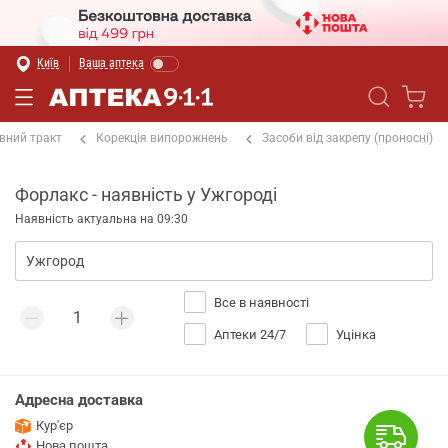
Київ
Ваша аптека
вний тракт
Корекція випорожнень
Засоби від закрепу (проносні)
Форлакс - наявність у Ужгороді
Наявність актуальна на 09:30
Все в наявності
Аптеки 24/7
Уцінка
Адресна доставка
Кур'єр
Нова пошта