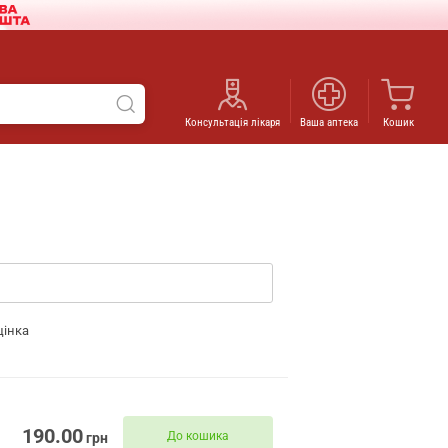
Консультація лікаря
Ваша аптека
Кошик
цінка
190.00
До кошика
грн