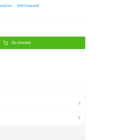
морськ
Шептицький
До кошика