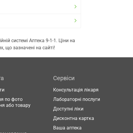
ій системі Аптека 9-1-1. Ціни на
, що зазначені на сайті!
га
Сервіси
ти
Консультація лікаря
я по фото
Лабораторні послуги
ня або товару
Доступні ліки
Дисконтна картка
Ваша аптека