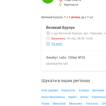
Укрпошта
Великий Бурлук
:
1
з
1
аптека
, де є
1
шт.
Великий Бурлук
с-ще Великий Бурлук, вул. Паркова, 1
Зачинено
.
Пн-Нд: 08:00-15:00
На мапі
Фенібут табл. 250мг №20
МОНФАРМ ПАТ
Шукати в інших регіонах
Біла Церква
Бориспіль
Боярка
Бровари
Івано-Франківськ
Ізмаїл
Ірпінь
Кам'янськ
Львів
Миколаїв
Мукачево
Нікополь
Об