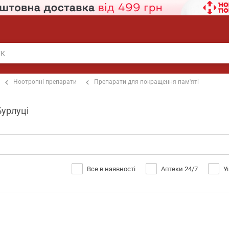
Ноотропні препарати
Препарати для покращення пам'яті
Бурлуці
Все в наявності
Аптеки 24/7
У