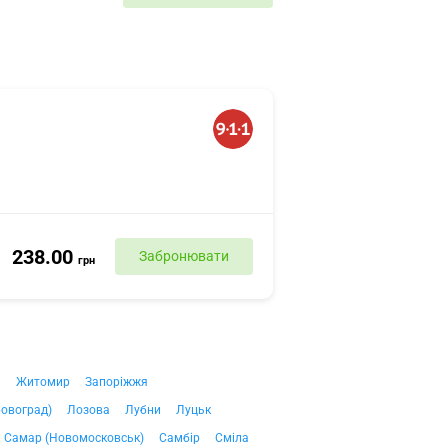
238.00
Забронювати
грн
ч
Житомир
Запоріжжя
ровоград)
Лозова
Лубни
Луцьк
Самар (Новомосковськ)
Самбір
Сміла