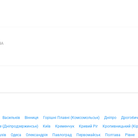
4А
Васильків
Вінниця
Горішні Плавні (Комсомольськ)
Дніпро
Дрогоби
е (Дніпродзержинськ)
Київ
Кременчук
Кривий Ріг
Кропивницький (Кі
ухів
Одеса
Олександрія
Павлоград
Первомайськ
Полтава
Рівне