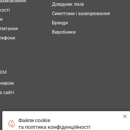
 замовлення
Довідник ліків
кості
Симптоми і захворювання
ня
Бренди
 питання
Виробники
елефони
рам
тнером
а сайті
Файли cookie
та політика конфіденційності