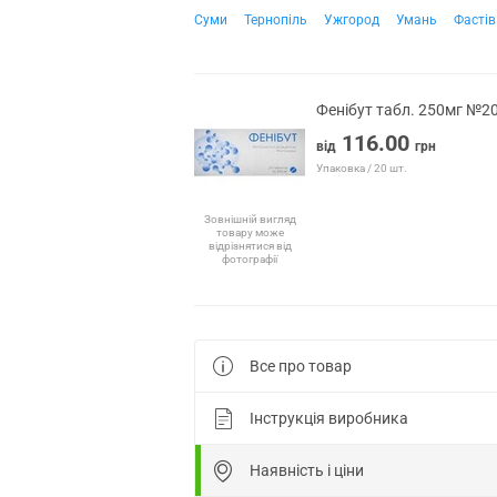
Суми
Тернопіль
Ужгород
Умань
Фастів
Фенібут табл. 250мг №2
116.00
від
грн
Упаковка / 20 шт.
Зовнішній вигляд
товару може
відрізнятися від
фотографії
Все про товар
Інструкція виробника
Наявність і ціни