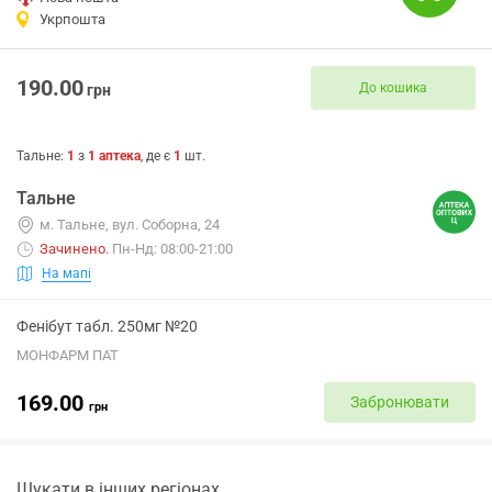
Укрпошта
190.00
До кошика
грн
Тальне
:
1
з
1
аптека
, де є
1
шт.
Тальне
м. Тальне, вул. Соборна, 24
Зачинено
.
Пн-Нд: 08:00-21:00
На мапі
Фенібут табл. 250мг №20
МОНФАРМ ПАТ
169.00
Забронювати
грн
Шукати в інших регіонах