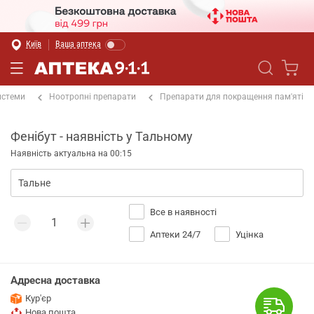
Київ
Ваша аптека
истеми
Ноотропні препарати
Препарати для покращення пам'яті
Фенібут - наявність у Тальному
Наявність актуальна на 00:15
Все в наявності
Аптеки 24/7
Уцінка
Адресна доставка
Кур'єр
Нова пошта