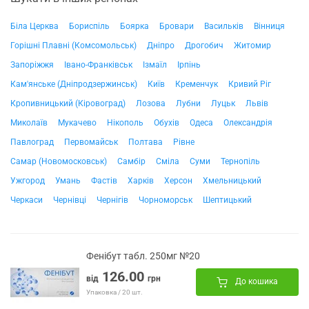
Біла Церква
Бориспіль
Боярка
Бровари
Васильків
Вінниця
Горішні Плавні (Комсомольськ)
Дніпро
Дрогобич
Житомир
Запоріжжя
Івано-Франківськ
Ізмаїл
Ірпінь
Кам'янське (Дніпродзержинськ)
Київ
Кременчук
Кривий Ріг
Кропивницький (Кіровоград)
Лозова
Лубни
Луцьк
Львів
Миколаїв
Мукачево
Нікополь
Обухів
Одеса
Олександрія
Павлоград
Первомайськ
Полтава
Рівне
Самар (Новомосковськ)
Самбір
Сміла
Суми
Тернопіль
Ужгород
Умань
Фастів
Харків
Херсон
Хмельницький
Черкаси
Чернівці
Чернігів
Чорноморськ
Шептицький
Фенібут табл. 250мг №20
126.00
від
грн
До кошика
Упаковка / 20 шт.