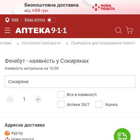
Київ
Ваша аптека
истеми
Ноотропні препарати
Препарати для покращення пам'яті
Фенібут - наявність у Сокирянах
Наявність актуальна на 16:00
Все в наявності
Аптеки 24/7
Уцінка
Адресна доставка
Кур'єр
Нова пошта