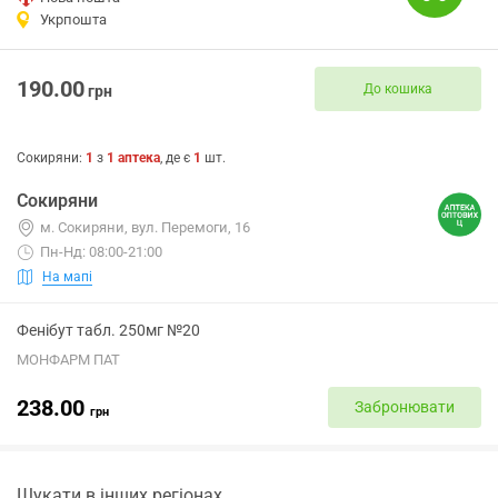
Укрпошта
190.00
До кошика
грн
Сокиряни
:
1
з
1
аптека
, де є
1
шт.
Сокиряни
м. Сокиряни, вул. Перемоги, 16
Пн-Нд: 08:00-21:00
На мапі
Фенібут табл. 250мг №20
МОНФАРМ ПАТ
238.00
Забронювати
грн
Шукати в інших регіонах