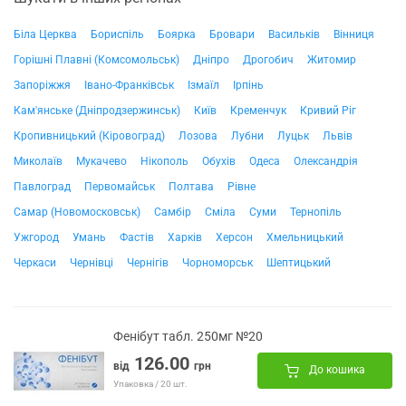
Біла Церква
Бориспіль
Боярка
Бровари
Васильків
Вінниця
Горішні Плавні (Комсомольськ)
Дніпро
Дрогобич
Житомир
Запоріжжя
Івано-Франківськ
Ізмаїл
Ірпінь
Кам'янське (Дніпродзержинськ)
Київ
Кременчук
Кривий Ріг
Кропивницький (Кіровоград)
Лозова
Лубни
Луцьк
Львів
Миколаїв
Мукачево
Нікополь
Обухів
Одеса
Олександрія
Павлоград
Первомайськ
Полтава
Рівне
Самар (Новомосковськ)
Самбір
Сміла
Суми
Тернопіль
Ужгород
Умань
Фастів
Харків
Херсон
Хмельницький
Черкаси
Чернівці
Чернігів
Чорноморськ
Шептицький
Фенібут табл. 250мг №20
126.00
від
грн
До кошика
Упаковка / 20 шт.