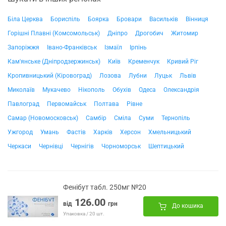
Біла Церква
Бориспіль
Боярка
Бровари
Васильків
Вінниця
Горішні Плавні (Комсомольськ)
Дніпро
Дрогобич
Житомир
Запоріжжя
Івано-Франківськ
Ізмаїл
Ірпінь
Кам'янське (Дніпродзержинськ)
Київ
Кременчук
Кривий Ріг
Кропивницький (Кіровоград)
Лозова
Лубни
Луцьк
Львів
Миколаїв
Мукачево
Нікополь
Обухів
Одеса
Олександрія
Павлоград
Первомайськ
Полтава
Рівне
Самар (Новомосковськ)
Самбір
Сміла
Суми
Тернопіль
Ужгород
Умань
Фастів
Харків
Херсон
Хмельницький
Черкаси
Чернівці
Чернігів
Чорноморськ
Шептицький
Фенібут табл. 250мг №20
126.00
від
грн
До кошика
Упаковка / 20 шт.