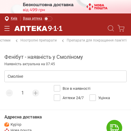
Київ
Ваша аптека
истеми
Ноотропні препарати
Препарати для покращення пам'яті
Фенібут - наявність у Смоліному
Наявність актуальна на 07:45
Все в наявності
Аптеки 24/7
Уцінка
Адресна доставка
Кур'єр
Нова пошта