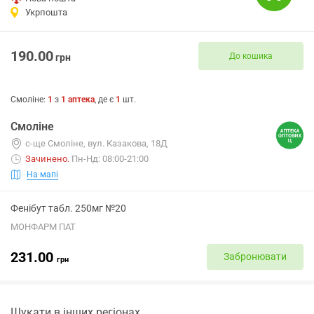
Укрпошта
190.00
До кошика
грн
Смоліне
:
1
з
1
аптека
, де є
1
шт.
Смоліне
с-ще Смоліне, вул. Казакова, 18Д
Зачинено
.
Пн-Нд: 08:00-21:00
На мапі
Фенібут табл. 250мг №20
МОНФАРМ ПАТ
231.00
Забронювати
грн
Шукати в інших регіонах