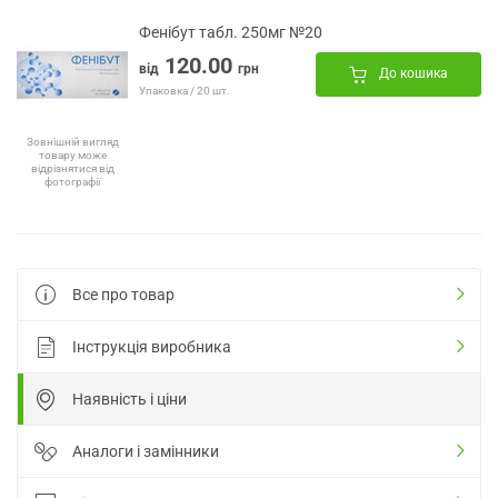
Фенібут табл. 250мг №20
120.00
від
грн
До кошика
Упаковка / 20 шт.
Зовнішній вигляд
товару може
відрізнятися від
фотографії
Все про товар
Інструкція виробника
Наявність і ціни
Аналоги і замінники