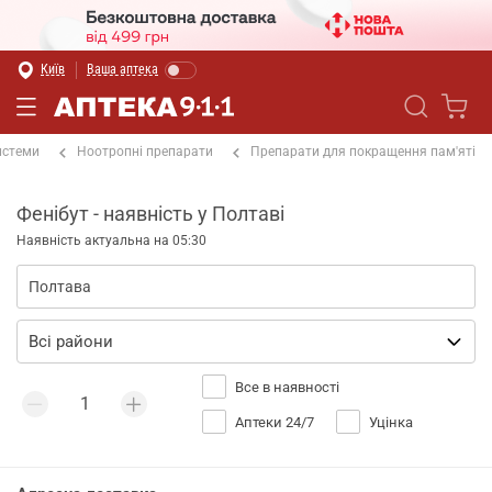
Київ
Ваша аптека
истеми
Ноотропні препарати
Препарати для покращення пам'яті
Фенібут - наявність у Полтаві
Наявність актуальна на 05:30
Все в наявності
Аптеки 24/7
Уцінка