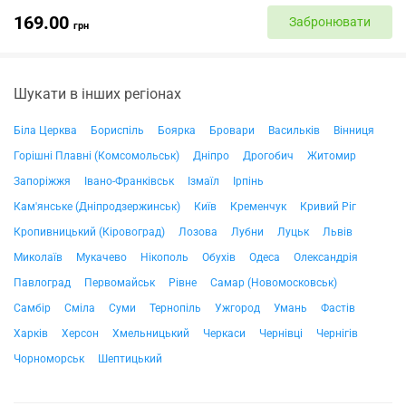
169.00
Забронювати
грн
Шукати в інших регіонах
Біла Церква
Бориспіль
Боярка
Бровари
Васильків
Вінниця
Горішні Плавні (Комсомольськ)
Дніпро
Дрогобич
Житомир
Запоріжжя
Івано-Франківськ
Ізмаїл
Ірпінь
Кам'янське (Дніпродзержинськ)
Київ
Кременчук
Кривий Ріг
Кропивницький (Кіровоград)
Лозова
Лубни
Луцьк
Львів
Миколаїв
Мукачево
Нікополь
Обухів
Одеса
Олександрія
Павлоград
Первомайськ
Рівне
Самар (Новомосковськ)
Самбір
Сміла
Суми
Тернопіль
Ужгород
Умань
Фастів
Харків
Херсон
Хмельницький
Черкаси
Чернівці
Чернігів
Чорноморськ
Шептицький