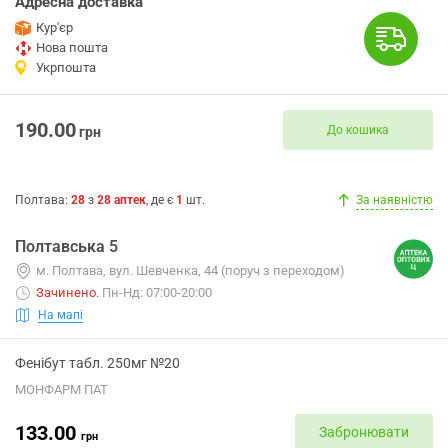
Адресна доставка
Кур'єр
Нова пошта
Укрпошта
190.00
До кошика
грн
Полтава
:
28
з
28
аптек
, де є
1
шт.
За наявністю
Полтавська 5
м. Полтава, вул. Шевченка, 44 (поруч з переходом)
Зачинено
.
Пн-Нд: 07:00-20:00
На мапі
Фенібут табл. 250мг №20
МОНФАРМ ПАТ
133.00
Забронювати
грн