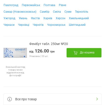
Павлоград
Первомайськ
Полтава
Рівне
Самар (Новомосковськ)
Самбір
Сміла
Суми
Тернопіль
Ужгород
Умань
Фастів
Харків
Херсон
Хмельницький
Черкаси
Чернівці
Чернігів
Чорноморськ
Шептицький
Фенібут табл. 250мг №20
126.00
від
грн
До кошика
Упаковка / 20 шт.
Зовнішній вигляд
товару може
відрізнятися від
фотографії
Все про товар