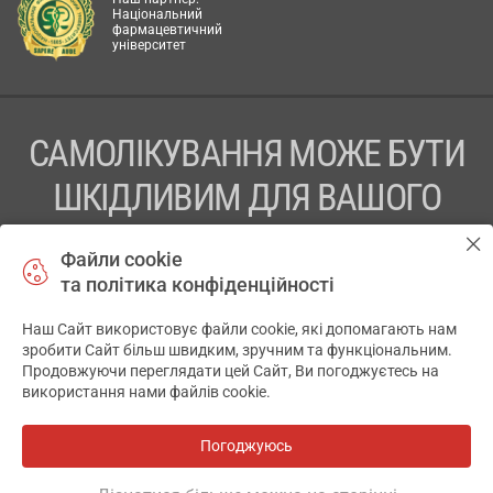
Національний
фармацевтичний
університет
САМОЛІКУВАННЯ МОЖЕ БУТИ
ШКІДЛИВИМ ДЛЯ ВАШОГО
ЗДОРОВ’Я
Файли cookie
та політика конфіденційності
ПЕРЕД ЗАСТОСУВАННЯМ ПРЕПАРАТУ ПРОКОНСУЛЬТУЙТЕСЬ
З ЛІКАРЕМ
Наш Сайт використовує файли cookie, які допомагають нам
✕
зробити Сайт більш швидким, зручним та функціональним.
ТОВ «АПТЕКА 911.ЮА» Код ЄДРПОУ 43631965.
Продовжуючи переглядати цей Сайт, Ви погоджуєтесь на
використання нами файлів cookie.
Відмова від відповідальності
© 2014-2026. Медична інформаційна система АПТЕКА911.ЮА
Погоджуюсь
Всі аптеки
на мапі
Розробка і підтримка сайту -
wu.ua