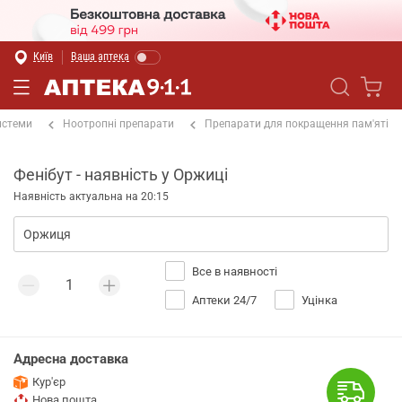
Київ
Ваша аптека
истеми
Ноотропні препарати
Препарати для покращення пам'яті
Фенібут - наявність у Оржиці
Наявність актуальна на 20:15
Все в наявності
Аптеки 24/7
Уцінка
Адресна доставка
Кур'єр
Нова пошта