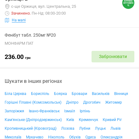
с-ще Оржиця, вул. Центральна, 25
Зачинено
.
Пн-Нд: 08:00-20:00
На мапі
Фенібут табл. 250мг №20
МОНФАРМ ПАТ
236.00
Забронювати
грн
Шукати в інших регіонах
Біла Церква
Бориспіль
Боярка
Бровари
Васильків
Вінниця
Горішні Плавні (Комсомольськ)
Дніпро
Дрогобич
Житомир
Запоріжжя
Івано-Франківськ
Ізмаїл
Ірпінь
Кам'янське (Дніпродзержинськ)
Київ
Кременчук
Кривий Ріг
Кропивницький (Кіровоград)
Лозова
Лубни
Луцьк
Львів
Миколаїв
Мукачево
Нікополь
Обухів
Одеса
Олександрія