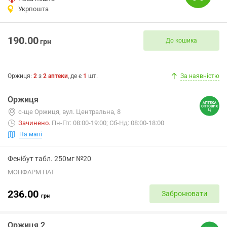
Укрпошта
190.00
До кошика
грн
Оржиця
:
2
з
2
аптеки
, де є
1
шт.
За наявністю
Оржиця
с-ще Оржиця, вул. Центральна, 8
Зачинено
.
Пн-Пт: 08:00-19:00; Сб-Нд: 08:00-18:00
На мапі
Фенібут табл. 250мг №20
МОНФАРМ ПАТ
236.00
Забронювати
грн
Оржиця 2