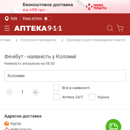
Київ
Ваша аптека
истеми
Ноотропні препарати
Препарати для покращення пам'яті
Фенібут - наявність у Коломиї
Наявність актуальна на 08:30
Все в наявності
Аптеки 24/7
Уцінка
Адресна доставка
Кур'єр
Нова пошта