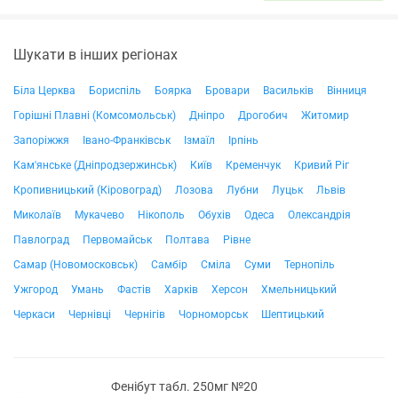
Шукати в інших регіонах
Біла Церква
Бориспіль
Боярка
Бровари
Васильків
Вінниця
Горішні Плавні (Комсомольськ)
Дніпро
Дрогобич
Житомир
Запоріжжя
Івано-Франківськ
Ізмаїл
Ірпінь
Кам'янське (Дніпродзержинськ)
Київ
Кременчук
Кривий Ріг
Кропивницький (Кіровоград)
Лозова
Лубни
Луцьк
Львів
Миколаїв
Мукачево
Нікополь
Обухів
Одеса
Олександрія
Павлоград
Первомайськ
Полтава
Рівне
Самар (Новомосковськ)
Самбір
Сміла
Суми
Тернопіль
Ужгород
Умань
Фастів
Харків
Херсон
Хмельницький
Черкаси
Чернівці
Чернігів
Чорноморськ
Шептицький
Фенібут табл. 250мг №20