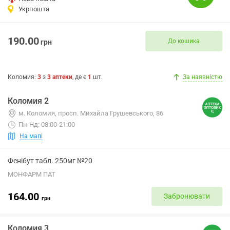
Укрпошта
190.00
До кошика
грн
Коломия
:
3
з
3
аптеки
, де є
1
шт.
За наявністю
Коломия 2
м. Коломия, просп. Михайла Грушевського, 86
Пн-Нд: 08:00-21:00
На мапі
Фенібут табл. 250мг №20
МОНФАРМ ПАТ
164.00
Забронювати
грн
Коломия 3