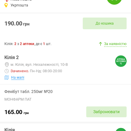
Укрпошта
190.00
До кошика
грн
Кілія
:
2
з
2
аптеки
, де є
1
шт.
За наявністю
Кілія 2
м. Кілія, вул. Незалежності, 10-В
Зачинено
.
Пн-Нд: 08:00-20:00
На мапі
Фенібут табл. 250мг №20
МОНФАРМ ПАТ
165.00
Забронювати
грн
Кілія