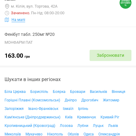
м. Кілія, вул. Торгова, 42А
Зачинено
.
Пн-Нд: 08:00-20:00
На мапі
Фенібут табл. 250мг №20
МОНФАРМ ПАТ
163.00
Забронювати
грн
Шукати в інших регіонах
Біла Церква
Бориспіль
Боярка
Бровари
Васильків
Вінниця
Горішні Плавні (Комсомольськ)
Дніпро
Дрогобич
Житомир
Запоріжжя
Івано-Франківськ
Ізмаїл
Ірпінь
Кам'янське (Дніпродзержинськ)
Київ
Кременчук
Кривий Ріг
Кропивницький (Кіровоград)
Лозова
Лубни
Луцьк
Львів
Миколаїв
Мукачево
Нікополь
Обухів
Одеса
Олександрія