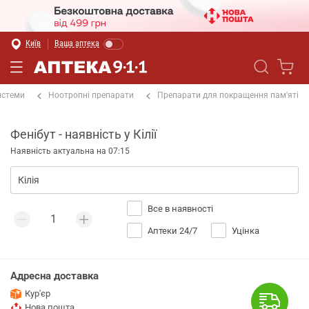
Київ
Ваша аптека
истеми
Ноотропні препарати
Препарати для покращення пам'яті
Фенібут - наявність у Кілії
Наявність актуальна на 07:15
Все в наявності
Аптеки 24/7
Уцінка
Адресна доставка
Кур'єр
Нова пошта