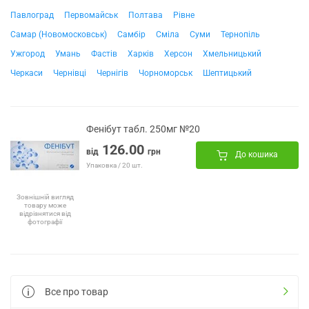
Павлоград
Первомайськ
Полтава
Рівне
Самар (Новомосковськ)
Самбір
Сміла
Суми
Тернопіль
Ужгород
Умань
Фастів
Харків
Херсон
Хмельницький
Черкаси
Чернівці
Чернігів
Чорноморськ
Шептицький
Фенібут табл. 250мг №20
126.00
від
грн
До кошика
Упаковка / 20 шт.
Зовнішній вигляд
товару може
відрізнятися від
фотографії
Все про товар