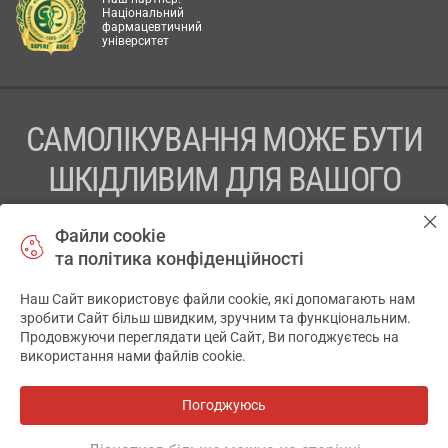
Національний
фармацевтичний
університет
САМОЛІКУВАННЯ МОЖЕ БУТИ
ШКІДЛИВИМ ДЛЯ ВАШОГО
ЗДОРОВ’Я
Файли cookie
та політика конфіденційності
ПЕРЕД ЗАСТОСУВАННЯМ ПРЕПАРАТУ ПРОКОНСУЛЬТУЙТЕСЬ
З ЛІКАРЕМ
Наш Сайт використовує файли cookie, які допомагають нам
✕
зробити Сайт більш швидким, зручним та функціональним.
ТОВ «АПТЕКА 911.ЮА» Код ЄДРПОУ 43631965.
Продовжуючи переглядати цей Сайт, Ви погоджуєтесь на
використання нами файлів cookie.
Відмова від відповідальності
© 2014-2026. Медична інформаційна система АПТЕКА911.ЮА
Погоджуюсь
Всі аптеки
на мапі
Розробка і підтримка сайту -
wu.ua