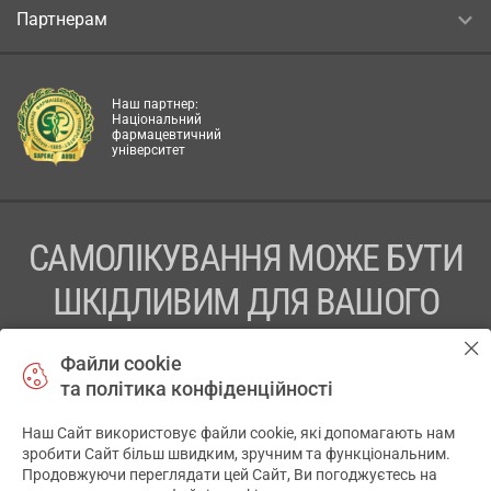
Партнерам
Наш партнер:
Національний
фармацевтичний
університет
САМОЛІКУВАННЯ МОЖЕ БУТИ
ШКІДЛИВИМ ДЛЯ ВАШОГО
ЗДОРОВ’Я
Файли cookie
та політика конфіденційності
ПЕРЕД ЗАСТОСУВАННЯМ ПРЕПАРАТУ ПРОКОНСУЛЬТУЙТЕСЬ
З ЛІКАРЕМ
Наш Сайт використовує файли cookie, які допомагають нам
✕
зробити Сайт більш швидким, зручним та функціональним.
ТОВ «АПТЕКА 911.ЮА» Код ЄДРПОУ 43631965.
Продовжуючи переглядати цей Сайт, Ви погоджуєтесь на