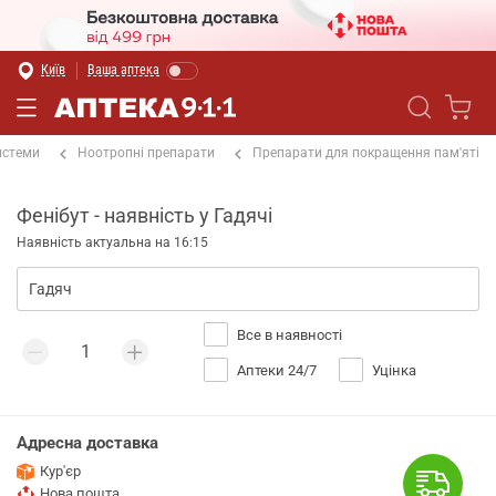
Київ
Ваша аптека
истеми
Ноотропні препарати
Препарати для покращення пам'яті
Фенібут - наявність у Гадячі
Наявність актуальна на 16:15
Все в наявності
Аптеки 24/7
Уцінка
Адресна доставка
Кур'єр
Нова пошта