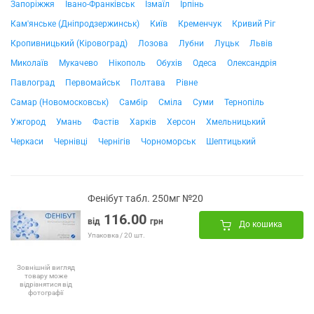
Запоріжжя
Івано-Франківськ
Ізмаїл
Ірпінь
Кам'янське (Дніпродзержинськ)
Київ
Кременчук
Кривий Ріг
Кропивницький (Кіровоград)
Лозова
Лубни
Луцьк
Львів
Миколаїв
Мукачево
Нікополь
Обухів
Одеса
Олександрія
Павлоград
Первомайськ
Полтава
Рівне
Самар (Новомосковськ)
Самбір
Сміла
Суми
Тернопіль
Ужгород
Умань
Фастів
Харків
Херсон
Хмельницький
Черкаси
Чернівці
Чернігів
Чорноморськ
Шептицький
Фенібут табл. 250мг №20
116.00
від
грн
До кошика
Упаковка / 20 шт.
Зовнішній вигляд
товару може
відрізнятися від
фотографії