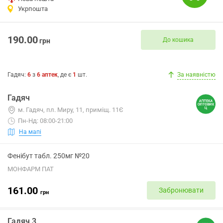
Укрпошта
190.00
До кошика
грн
Гадяч
:
6
з
6
аптек
, де є
1
шт.
За наявністю
Гадяч
м. Гадяч, пл. Миру, 11, приміщ. 11Є
Пн-Нд: 08:00-21:00
На мапі
Фенібут табл. 250мг №20
МОНФАРМ ПАТ
161.00
Забронювати
грн
Гадяч 3