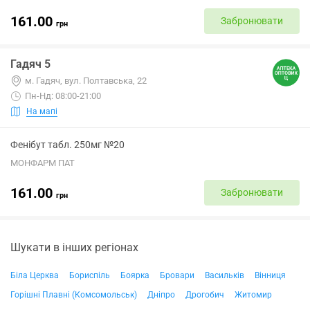
161.00
Забронювати
грн
Гадяч 5
м. Гадяч, вул. Полтавська, 22
Пн-Нд: 08:00-21:00
На мапі
Фенібут табл. 250мг №20
МОНФАРМ ПАТ
161.00
Забронювати
грн
Шукати в інших регіонах
Біла Церква
Бориспіль
Боярка
Бровари
Васильків
Вінниця
Горішні Плавні (Комсомольськ)
Дніпро
Дрогобич
Житомир