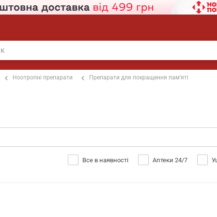
Ноотропні препарати
Препарати для покращення пам'яті
Все в наявності
Аптеки 24/7
У