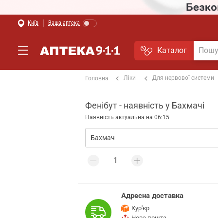
Київ
Ваша аптека
Каталог
Ліки
Для нервової системи
Головна
Фенібут - наявність у Бахмачі
Наявність актуальна на 06:15
Адресна доставка
Кур'єр
Нова пошта