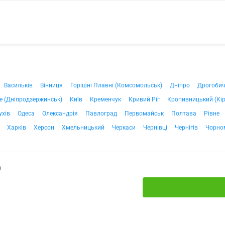
Васильків
Вінниця
Горішні Плавні (Комсомольськ)
Дніпро
Дрогоби
е (Дніпродзержинськ)
Київ
Кременчук
Кривий Ріг
Кропивницький (Кі
ухів
Одеса
Олександрія
Павлоград
Первомайськ
Полтава
Рівне
Харків
Херсон
Хмельницький
Черкаси
Чернівці
Чернігів
Чорно
0