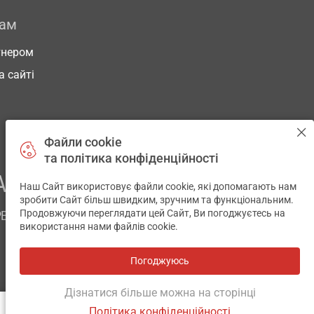
рам
тнером
а сайті
Файли cookie
та політика конфіденційності
АШОГО ЗДОРОВ’Я
Наш Сайт використовує файли cookie, які допомагають нам
✕
зробити Сайт більш швидким, зручним та функціональним.
Продовжуючи переглядати цей Сайт, Ви погоджуєтесь на
РЕМ
використання нами файлів cookie.
Погоджуюсь
Всі аптеки
на мапі
Розробка і підтримка сайту -
wu.ua
Дізнатися більше можна на сторінці
Політика конфіденційності