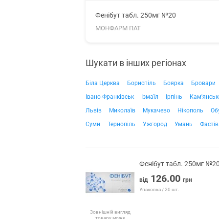
Фенібут табл. 250мг №20
МОНФАРМ ПАТ
Шукати в інших регіонах
Біла Церква
Бориспіль
Боярка
Бровари
Івано-Франківськ
Ізмаїл
Ірпінь
Кам'янськ
Львів
Миколаїв
Мукачево
Нікополь
Об
Суми
Тернопіль
Ужгород
Умань
Фастів
Фенібут табл. 250мг №2
126.00
від
грн
Упаковка / 20 шт.
Зовнішній вигляд
товару може