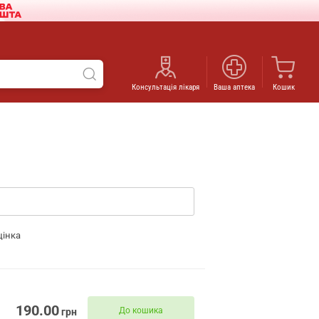
Консультація лікаря
Ваша аптека
Кошик
цінка
190.00
До кошика
грн