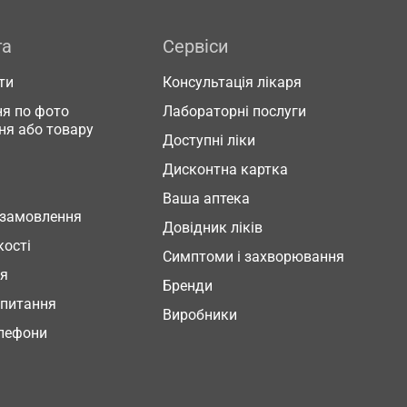
га
Сервіси
ти
Консультація лікаря
я по фото
Лабораторні послуги
ня або товару
Доступні ліки
Дисконтна картка
Ваша аптека
 замовлення
Довідник ліків
кості
Симптоми і захворювання
ня
Бренди
 питання
Виробники
елефони