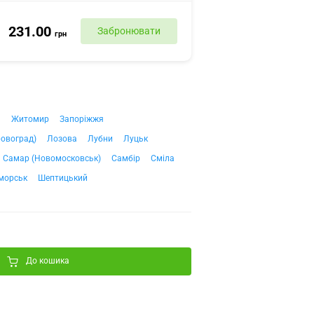
231.00
Забронювати
грн
ч
Житомир
Запоріжжя
ровоград)
Лозова
Лубни
Луцьк
Самар (Новомосковськ)
Самбір
Сміла
морськ
Шептицький
До кошика