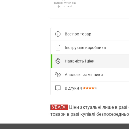
відрізнятися від
фотографії
Все про товар
Інструкція виробника
Наявність і ціни
Аналоги і замінники
Відгуки
4
УВАГА!
Ціни актуальні лише в разі
товари в разі купівлі безпосередньо