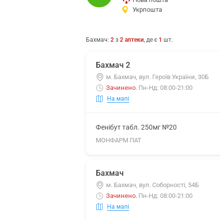
Укрпошта
Бахмач
:
2
з
2
аптеки
, де є
1
шт.
Бахмач 2
м. Бахмач, вул. Героїв України, 30Б
Зачинено
.
Пн-Нд: 08:00-21:00
На мапі
Фенібут табл. 250мг №20
МОНФАРМ ПАТ
Бахмач
м. Бахмач, вул. Соборності, 54Б
Зачинено
.
Пн-Нд: 08:00-21:00
На мапі