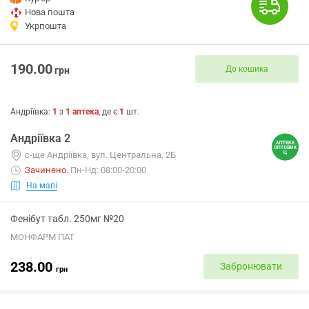
Нова пошта
Укрпошта
190.00
До кошика
грн
Андріївка
:
1
з
1
аптека
, де є
1
шт.
Андріївка 2
с-ще Андріївка, вул. Центральна, 2Б
Зачинено
.
Пн-Нд: 08:00-20:00
На мапі
Фенібут табл. 250мг №20
МОНФАРМ ПАТ
238.00
Забронювати
грн