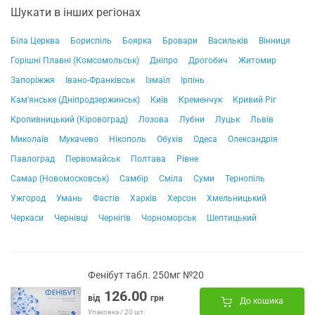
Шукати в інших регіонах
Біла Церква
Бориспіль
Боярка
Бровари
Васильків
Вінниця
Горішні Плавні (Комсомольськ)
Дніпро
Дрогобич
Житомир
Запоріжжя
Івано-Франківськ
Ізмаїл
Ірпінь
Кам'янське (Дніпродзержинськ)
Київ
Кременчук
Кривий Ріг
Кропивницький (Кіровоград)
Лозова
Лубни
Луцьк
Львів
Миколаїв
Мукачево
Нікополь
Обухів
Одеса
Олександрія
Павлоград
Первомайськ
Полтава
Рівне
Самар (Новомосковськ)
Самбір
Сміла
Суми
Тернопіль
Ужгород
Умань
Фастів
Харків
Херсон
Хмельницький
Черкаси
Чернівці
Чернігів
Чорноморськ
Шептицький
Фенібут табл. 250мг №20
126.00
від
грн
До кошика
Упаковка / 20 шт.