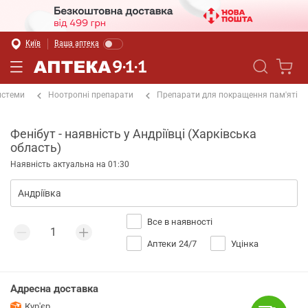
Київ
Ваша аптека
истеми
Ноотропні препарати
Препарати для покращення пам'яті
Фенібут - наявність у Андріївці (Харківська
область)
Наявність актуальна на 01:30
Все в наявності
Аптеки 24/7
Уцінка
Адресна доставка
Кур'єр