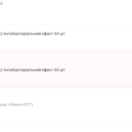
4В
с) Антибактеріальний ефект 60 шт
с) Антибактеріальний ефект 60 шт
поряд з МаркетОПТ)