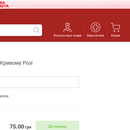
Консультація лікаря
Ваша аптека
Кошик
 Кривому Розі
цінка
75.00
До кошика
грн