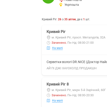
Укрпошта
Кривий Ріг
:
26
з
35
аптек
, де є
1
шт.
Кривий Ріг
м. Кривий Ріг, просп. Металургів, 32А
Зачинено
.
Пн-Нд: 08:00-21:00
На мапі
Серветки вологі DR.NICE (Доктор Най
АЙ ПІ ДЖІ ХАУЗХОЛД ПРОДАКШН
Кривий Ріг 8
м. Кривий Ріг, мкрн 5-й Зарічний, 60Г
Зачинено
.
Пн-Нд: 08:00-20:30
На мапі