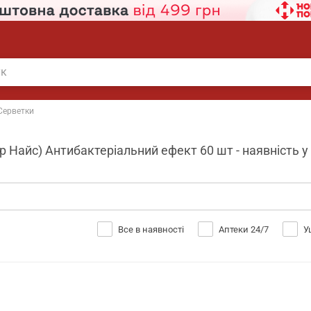
Серветки
р Найс) Антибактеріальний ефект 60 шт - наявність у
Все в наявності
Аптеки 24/7
У