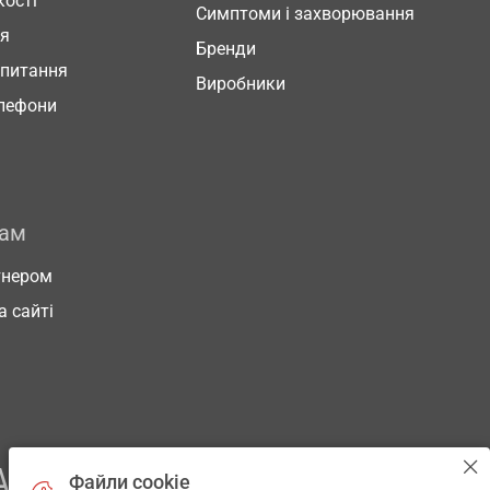
кості
Симптоми і захворювання
ня
Бренди
 питання
Виробники
елефони
рам
тнером
а сайті
АШОГО ЗДОРОВ’Я
Файли cookie