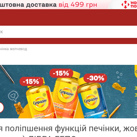
чінка желчевод
я поліпшення функцій печінки, жо