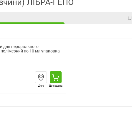
озчини) ЛІБРА-ГЕПО
Ці
ий для перорального
 полімерний по 10 мл упаковка
Де є
До кошика