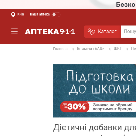
Київ
Ваша аптека
Каталог
Вітаміни і БАДи
ШКТ
Пе
Головна
Дієтичні добавки дл