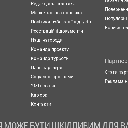
Гарантія я
Редакційна політика
Повернен
Маркетингова політика
Популярні
Політика публікації відгуків
Корисні т
Реєстраційні документи
Наші нагороди
Команда проєкту
Команда турботи
Партне
Наші партнери
Стати пар
Соціальні програми
Реклама н
ЗМІ про нас
Кар'єра
Контакти
 МОЖЕ БУТИ ШКІДЛИВИМ ДЛЯ В