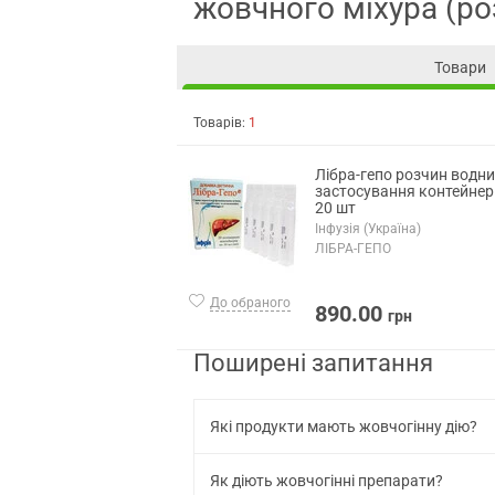
жовчного міхура (р
Товари
Товарів:
1
Лібра-гепо розчин водн
застосування контейнер
20 шт
Інфузія (Україна)
ЛІБРА-ГЕПО
До обраного
890.00
грн
Поширені запитання
Які продукти мають жовчогінну дію?
Як діють жовчогінні препарати?