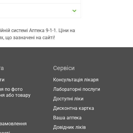
ій системі Аптека 9-1-1. Ціни на
, що зазначені на сайті!
га
Сервіси
ти
Консультація лікаря
я по фото
Лабораторні послуги
ня або товару
Доступні ліки
Дисконтна картка
Ваша аптека
 замовлення
Довідник ліків