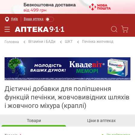
Київ
Ваша аптека
Вітаміни і БАДи
ШКТ
Печінка желчевод
Головна
Дієтичні добавки для поліпшення
функцій печінки, жовчовивідних шляхів
і жовчного міхура (краплі)
Товари
Ціни в аптеках