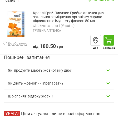
За рейтингом
Товарів:
1
Краплі Гриб Лисички Грибна аптечка для
загального зміцнення організму сприяє
підвищенню імунітету флакон 50 мл
Фітобиотехнології (Україна)
ГРИБНА АПТЕЧКА
До обраного
180.50
від
грн
Де є
До кошика
Поширені запитання
Які продукти мають жовчогінну дію?
Як діють жовчогінні препарати?
Що сприяє відтоку жовчі?
УВАГА!
Ціни актуальні лише в разі оформлення