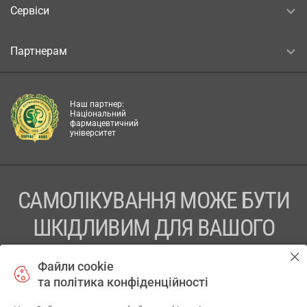
Сервіси
Партнерам
Наш партнер:
Національний
фармацевтичний
університет
САМОЛІКУВАННЯ МОЖЕ БУТИ
ШКІДЛИВИМ ДЛЯ ВАШОГО
ЗДОРОВ’Я
Файли cookie
та політика конфіденційності
ПЕРЕД ЗАСТОСУВАННЯМ ПРЕПАРАТУ ПРОКОНСУЛЬТУЙТЕСЬ
З ЛІКАРЕМ