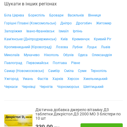
Шукати в інших регіонах
Біла Церква
Бориспіль
Бровари
Васильків
Вінниця
Горішні Плавні (Комсомольськ)
Дніпро
Дрогобич
Житомир
Запоріжжя
Івано-Франківськ
Ізмаїл
Ірпінь
Кам'янське (Дніпродзержинськ)
Київ
Кременчук
Кривий Ріг
Кропивницький (Кіровоград)
Лозова
Лубни
Луцьк
Львів
Миколаїв
Мукачево
Нікополь
Обухів
Одеса
Олександрія
Павлоград
Первомайськ
Полтава
Рівне
Самар (Новомосковськ)
Самбір
Сміла
Суми
Тернопіль
Ужгород
Умань
Фастів
Харків
Херсон
Хмельницький
Черкаси
Чернівці
Чернігів
Чорноморськ
Шептицький
Дієтична добавка джерело вітаміну Д3
таблетки Декрістол Д3 2000 МО 3 блістери по
10 шт
330.00