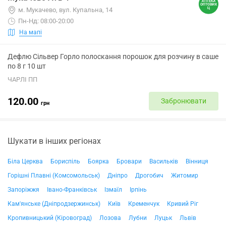
м. Мукачево, вул. Купальна, 14
Пн-Нд: 08:00-20:00
На мапі
Дефлю Сільвер Горло полоскання порошок для розчину в саше
по 8 г 10 шт
ЧАРЛІ ПП
120.00
Забронювати
грн
Шукати в інших регіонах
Біла Церква
Бориспіль
Боярка
Бровари
Васильків
Вінниця
Горішні Плавні (Комсомольськ)
Дніпро
Дрогобич
Житомир
Запоріжжя
Івано-Франківськ
Ізмаїл
Ірпінь
Кам'янське (Дніпродзержинськ)
Київ
Кременчук
Кривий Ріг
Кропивницький (Кіровоград)
Лозова
Лубни
Луцьк
Львів