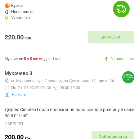
Кур'єр
Нова пошта
Укрпошта
220.00
До кошика
грн
Мукачево
:
5
з
5
аптек
, де є
1
шт.
За наявністю
Мукачево 3
м. Мукачево, вул. Олександра Духновича, 12, прим. 34
Пн-Пт: 08:00-20:00; Сб-Нд: 08:00-19:00
На мапі
Дефлю Сільвер Горло полоскання порошок для розчину в саше
по 8 г 10 шт
ЧАРЛІ ПП
200.00
Забронювати
грн