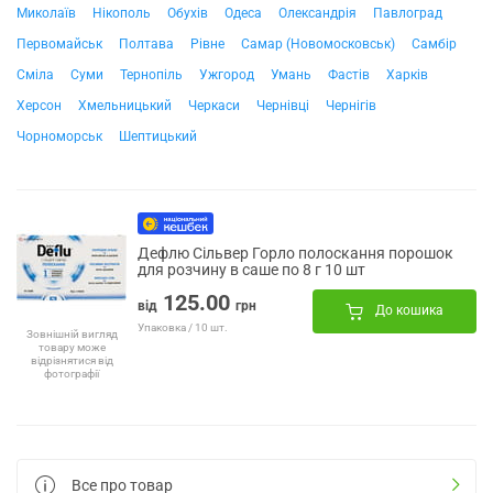
Миколаїв
Нікополь
Обухів
Одеса
Олександрія
Павлоград
Первомайськ
Полтава
Рівне
Самар (Новомосковськ)
Самбір
Сміла
Суми
Тернопіль
Ужгород
Умань
Фастів
Харків
Херсон
Хмельницький
Черкаси
Чернівці
Чернігів
Чорноморськ
Шептицький
Дефлю Сільвер Горло полоскання порошок
для розчину в саше по 8 г 10 шт
125.00
від
грн
До кошика
Упаковка / 10 шт.
Зовнішній вигляд
товару може
відрізнятися від
фотографії
Все про товар