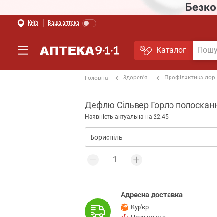
Київ
Ваша аптека
Каталог
Здоров'я
Профілактика лор
Головна
Дефлю Сільвер Горло полоскання
Наявність актуальна на 22:45
Адресна доставка
Кур'єр
Нова пошта