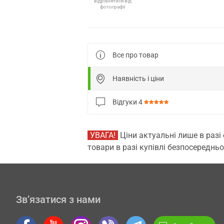
відрізнятися від
фотографії
Все про товар
Наявність і ціни
Відгуки
4
УВАГА!
Ціни актуальні лише в разі
товари в разі купівлі безпосередньо
Зв’язатися з нами