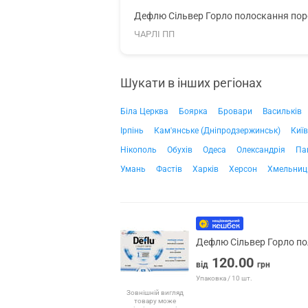
Дефлю Сільвер Горло полоскання поро
ЧАРЛІ ПП
Шукати в інших регіонах
Біла Церква
Боярка
Бровари
Васильків
Ірпінь
Кам'янське (Дніпродзержинськ)
Київ
Нікополь
Обухів
Одеса
Олександрія
Па
Умань
Фастів
Харків
Херсон
Хмельниц
Дефлю Сільвер Горло по
120.00
від
грн
Упаковка / 10 шт.
Зовнішній вигляд
товару може