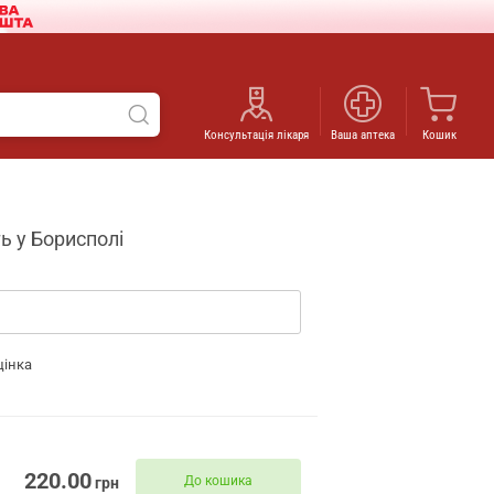
Консультація лікаря
Ваша аптека
Кошик
ь у Борисполі
цінка
220.00
До кошика
грн