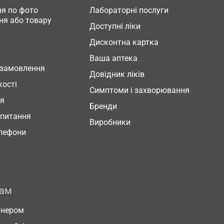
я по фото
Лабораторні послуги
ня або товару
Доступні ліки
Дисконтна картка
Ваша аптека
 замовлення
Довідник ліків
кості
Симптоми і захворювання
ня
Бренди
 питання
Виробники
елефони
рам
тнером