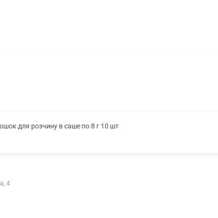
шок для розчину в саше по 8 г 10 шт
а, 4