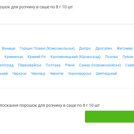
шок для розчину в саше по 8 г 10 шт
Вінниця
Горішні Плавні (Комсомольськ)
Дніпро
Дрогобич
Житомир
Кременчук
Кривий Ріг
Кропивницький (Кіровоград)
Лозова
Лубни
влоград
Первомайськ
Полтава
Рівне
Самар (Новомосковськ)
Самб
ький
Черкаси
Чернівці
Чернігів
Чорноморськ
Шептицький
лоскання порошок для розчину в саше по 8 г 10 шт