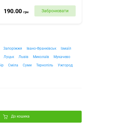
190.00
Забронювати
грн
Запоріжжя
Івано-Франківськ
Ізмаїл
Луцьк
Львів
Миколаїв
Мукачево
ір
Сміла
Суми
Тернопіль
Ужгород
До кошика