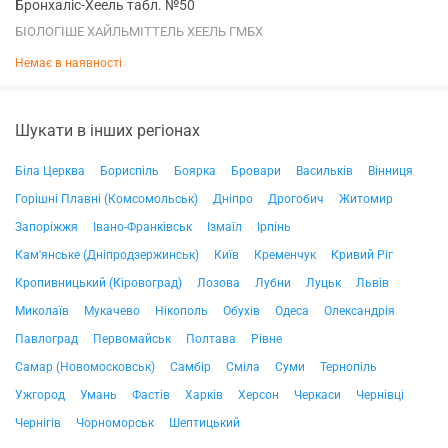
Бронхаліс-Хеель табл. №50
БІОЛОГІШЕ ХАЙЛЬМІТТЕЛЬ ХЕЕЛЬ ГМБХ
Немає в наявності
Шукати в інших регіонах
Біла Церква
Бориспіль
Боярка
Бровари
Васильків
Вінниця
Горішні Плавні (Комсомольськ)
Дніпро
Дрогобич
Житомир
Запоріжжя
Івано-Франківськ
Ізмаїл
Ірпінь
Кам'янське (Дніпродзержинськ)
Київ
Кременчук
Кривий Ріг
Кропивницький (Кіровоград)
Лозова
Лубни
Луцьк
Львів
Миколаїв
Мукачево
Нікополь
Обухів
Одеса
Олександрія
Павлоград
Первомайськ
Полтава
Рівне
Самар (Новомосковськ)
Самбір
Сміла
Суми
Тернопіль
Ужгород
Умань
Фастів
Харків
Херсон
Черкаси
Чернівці
Чернігів
Чорноморськ
Шептицький