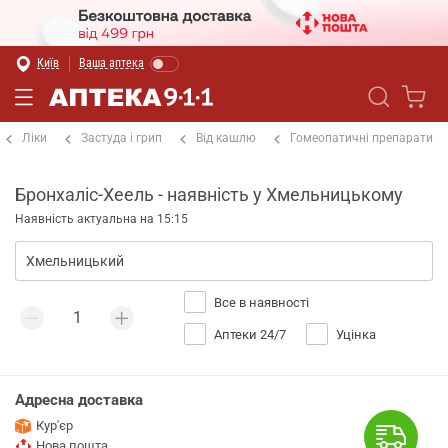
Київ
Ваша аптека
Ліки
Застуда і грип
Від кашлю
Гомеопатичні препарати
Бронхаліс-Хеель - наявність у Хмельницькому
Наявність актуальна на 15:15
Все в наявності
Аптеки 24/7
Уцінка
Адресна доставка
Кур'єр
Нова пошта