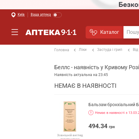
Київ
Ваша аптека
Каталог
Ліки
Застуда і грип
Від
Головна
Беллс - наявність у Кривому Роз
Наявність актуальна на 23:45
НЕМАЄ В НАЯВНОСТІ
Бальзам бронхіальний Б
Немає в наявності з 13.03.
494.34
грн
Зовнішній вигляд
товару може