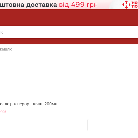
 кашлю
і
еллс р-н перор. пляш. 200мл
2026