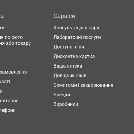
га
Сервіси
ти
Консультація лікаря
я по фото
Лабораторні послуги
ня або товару
Доступні ліки
Дисконтна картка
Ваша аптека
 замовлення
Довідник ліків
кості
Симптоми і захворювання
ня
Бренди
 питання
Виробники
елефони