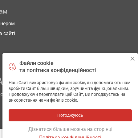
рам
тнером
а сайті
Файли cookie
та політика конфіденційності
АШОГО ЗДОРОВ’Я
Наш Сайт використовує файли cookie, які допомагають нам
✕
зробити Сайт більш швидким, зручним та функціональним.
Продовжуючи переглядати цей Сайт, Ви погоджуєтесь на
РЕМ
використання нами файлів cookie.
Погоджуюсь
Розробка і підтримка сайту -
wu.ua
Дізнатися більше можна на сторінці
Політика конфіденційності