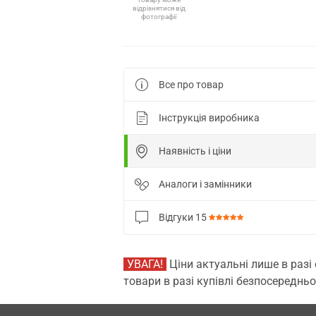
відрізнятися від
фотографії
Все про товар
Інструкція виробника
Наявність і ціни
Аналоги і замінники
Відгуки
15
УВАГА!
Ціни актуальні лише в разі
товари в разі купівлі безпосередньо