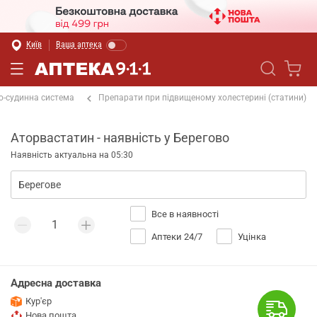
Київ
Ваша аптека
о-судинна система
Препарати при підвищеному холестерині (статини)
Аторвастатин - наявність у Берегово
Наявність актуальна на 05:30
Все в наявності
Аптеки 24/7
Уцінка
Адресна доставка
Кур'єр
Нова пошта