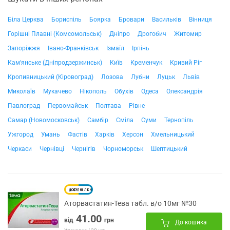
Біла Церква
Бориспіль
Боярка
Бровари
Васильків
Вінниця
Горішні Плавні (Комсомольськ)
Дніпро
Дрогобич
Житомир
Запоріжжя
Івано-Франківськ
Ізмаїл
Ірпінь
Кам'янське (Дніпродзержинськ)
Київ
Кременчук
Кривий Ріг
Кропивницький (Кіровоград)
Лозова
Лубни
Луцьк
Львів
Миколаїв
Мукачево
Нікополь
Обухів
Одеса
Олександрія
Павлоград
Первомайськ
Полтава
Рівне
Самар (Новомосковськ)
Самбір
Сміла
Суми
Тернопіль
Ужгород
Умань
Фастів
Харків
Херсон
Хмельницький
Черкаси
Чернівці
Чернігів
Чорноморськ
Шептицький
Аторвастатин-Тева табл. в/о 10мг №30
41.00
від
грн
До кошика