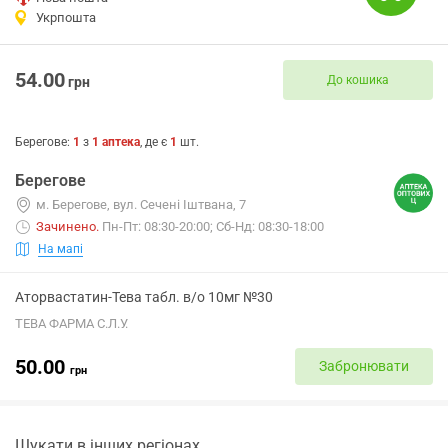
Укрпошта
54.00
До кошика
грн
Берегове
:
1
з
1
аптека
, де є
1
шт.
Берегове
м. Берегове, вул. Сечені Іштвана, 7
Зачинено
.
Пн-Пт: 08:30-20:00; Сб-Нд: 08:30-18:00
На мапі
Аторвастатин-Тева табл. в/о 10мг №30
ТЕВА ФАРМА С.Л.У.
50.00
Забронювати
грн
Шукати в інших регіонах