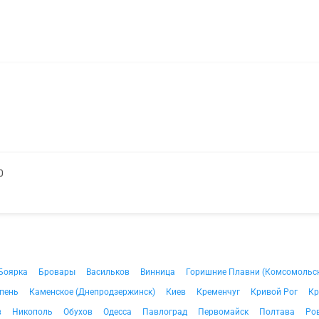
0
Боярка
Бровары
Васильков
Винница
Горишние Плавни (Комсомольс
пень
Каменское (Днепродзержинск)
Киев
Кременчуг
Кривой Рог
Кр
в
Никополь
Обухов
Одесса
Павлоград
Первомайск
Полтава
Ро