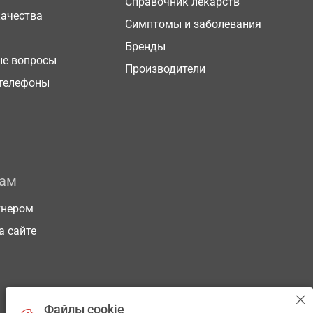
Справочник лекарств
качества
Симптомы и заболевания
Бренды
ые вопросы
Производители
телефоны
рам
тнером
а сайте
Файлы cookie