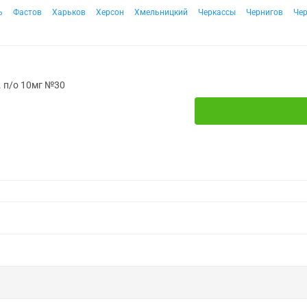
ь
Фастов
Харьков
Херсон
Хмельницкий
Черкассы
Чернигов
Че
. п/о 10мг №30