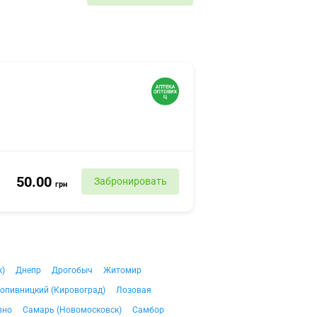
50.00
Забронировать
грн
к)
Днепр
Дрогобыч
Житомир
опивницкий (Кировоград)
Лозовая
вно
Самарь (Новомосковск)
Самбор