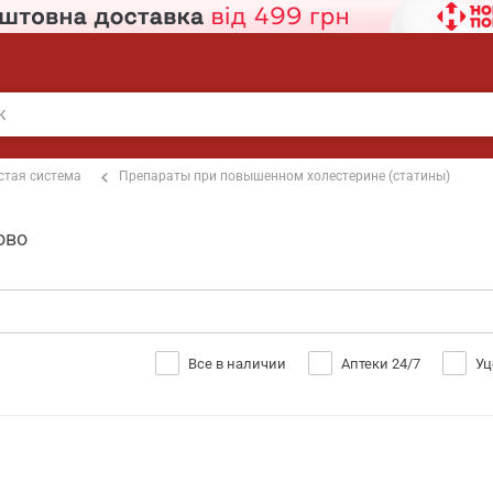
стая система
Препараты при повышенном холестерине (статины)
ово
Все в наличии
Аптеки 24/7
Уц