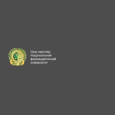
Наш партнер:
Національний
фармацевтичний
університет