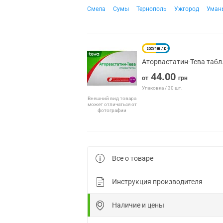
Смела
Сумы
Тернополь
Ужгород
Уман
Аторвастатин-Тева табл
44.00
от
грн
Упаковка / 30 шт.
Внешний вид товара
может отличаться от
фотографии
Все о товаре
Инструкция производителя
Наличие и цены