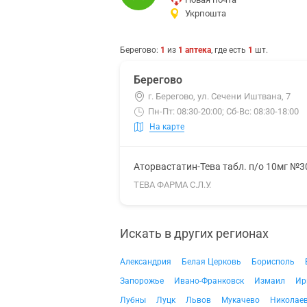
Укрпошта
Берегово
:
1
из
1
аптека
, где есть
1
шт.
Берегово
г. Берегово, ул. Сечени Иштвана, 7
Пн-Пт: 08:30-20:00; Сб-Вс: 08:30-18:00
На карте
Аторвастатин-Тева табл. п/о 10мг №3
ТЕВА ФАРМА С.Л.У.
Искать в других регионах
Александрия
Белая Церковь
Борисполь
Запорожье
Ивано-Франковск
Измаил
Ир
Лубны
Луцк
Львов
Мукачево
Николае