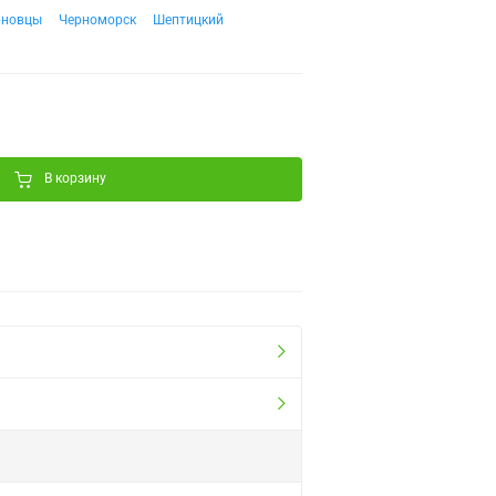
рновцы
Черноморск
Шептицкий
В корзину