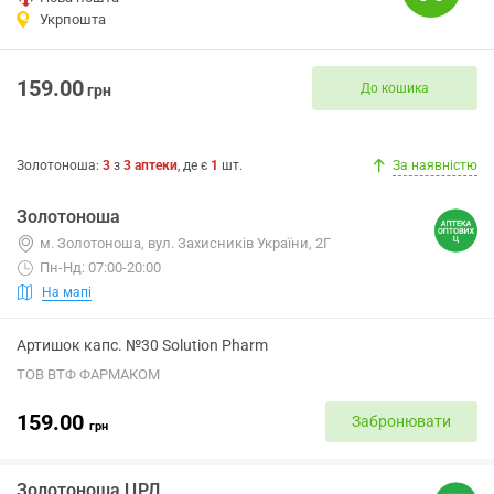
Укрпошта
159.00
До кошика
грн
Золотоноша
:
3
з
3
аптеки
, де є
1
шт.
За наявністю
Золотоноша
м. Золотоноша, вул. Захисників України, 2Г
Пн-Нд: 07:00-20:00
На мапі
Артишок капс. №30 Solution Pharm
ТОВ ВТФ ФАРМАКОМ
159.00
Забронювати
грн
Золотоноша ЦРЛ