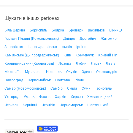
Шукати в інших регіонах
Біла Церква
Бориспіль
Боярка
Бровари
Васильків
Вінниця
Горішні Плавні (Комсомольськ)
Дніпро
Дрогобич
Житомир
Запоріжжя
Івано-Франківськ
Ізмаїл
Ірпінь
Кам'янське (Дніпродзержинськ)
Київ
Кременчук
Кривий Ріг
Кропивницький (Кіровоград)
Лозова
Лубни
Луцьк
Львів
Миколаїв
Мукачево
Нікополь
Обухів
Одеса
Олександрія
Павлоград
Первомайськ
Полтава
Рівне
Самар (Новомосковськ)
Самбір
Сміла
Суми
Тернопіль
Ужгород
Умань
Фастів
Харків
Херсон
Хмельницький
Черкаси
Чернівці
Чернігів
Чорноморськ
Шептицький