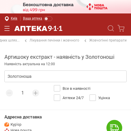
Київ
Ваша аптека
них шлях...
Лікування печінки і жовчного
Жовчогінні препарати
Артишоку екстракт - наявність у Золотоноші
Наявність актуальна на 12:00
Все в наявності
Аптеки 24/7
Уцінка
Адресна доставка
Кур'єр
Нова пошта