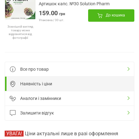
Артишок капс. №30 Solution Pharm
159.00
грн
До кошика
Упаковка / 30 шт.
Зовнішній вигляд
товару може
відрізнятися від
фотографії
Все про товар
Наявність і ціни
Аналоги і замінники
Залишити відгук
УВАГА!
Ціни актуальні лише в разі оформлення