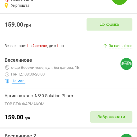
Укрпошта
159.00
До кошика
грн
Веселинове
:
1
з
2
аптеки
, де є
1
шт.
За наявністю
Веселинове
с-ще Веселинове, вул. Богданова, 1Б
Пн-Нд: 08:00-20:00
На мапі
Артишок капс. №30 Solution Pharm
ТОВ ВТФ ФАРМАКОМ
159.00
Забронювати
грн
Веселинове 2