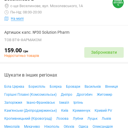
с-ще Веселинове, вул. Мозолевського, 1А
Пн-Нд: 08:00-20:00
На мапі
Артишок капс. №30 Solution Pharm
ТОВ ВТФ ФАРМАКОМ
159.00
грн
Забронювати
Недостатньо товарів
Шукати в інших регіонах
Біла Церква
Бориспіль
Боярка
Бровари
Васильків
Вінниця
Горішні Плавні (Комсомольськ)
Дніпро
Дрогобич
Житомир
Запоріжжя
Івано-Франківськ
Ізмаїл
Ірпінь
Кам'янське (Дніпродзержинськ)
Київ
Кременчук
Кривий Ріг
Кропивницький (Кіровоград)
Лозова
Лубни
Луцьк
Львів
Миколаїв
Мукачево
Нікополь
Обухів
Одеса
Олександрія