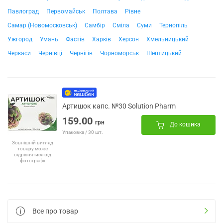
Павлоград
Первомайськ
Полтава
Рівне
Самар (Новомосковськ)
Самбір
Сміла
Суми
Тернопіль
Ужгород
Умань
Фастів
Харків
Херсон
Хмельницький
Черкаси
Чернівці
Чернігів
Чорноморськ
Шептицький
Артишок капс. №30 Solution Pharm
159.00
грн
До кошика
Упаковка / 30 шт.
Зовнішній вигляд
товару може
відрізнятися від
фотографії
Все про товар