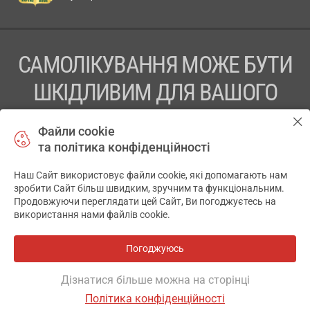
САМОЛІКУВАННЯ МОЖЕ БУТИ
ШКІДЛИВИМ ДЛЯ ВАШОГО
ЗДОРОВ’Я
Файли cookie
та політика конфіденційності
ПЕРЕД ЗАСТОСУВАННЯМ ПРЕПАРАТУ ПРОКОНСУЛЬТУЙТЕСЬ
З ЛІКАРЕМ
Наш Сайт використовує файли cookie, які допомагають нам
✕
зробити Сайт більш швидким, зручним та функціональним.
ТОВ «АПТЕКА 911.ЮА» Код ЄДРПОУ 43631965.
Продовжуючи переглядати цей Сайт, Ви погоджуєтесь на
використання нами файлів cookie.
Відмова від відповідальності
© 2014-2026. Медична інформаційна система АПТЕКА911.ЮА
Погоджуюсь
Всі аптеки
на мапі
Розробка і підтримка сайту -
wu.ua
Дізнатися більше можна на сторінці
Політика конфіденційності
ОСНОВНЕ
ДЕ Є
АНАЛОГИ
ВІДГУКИ