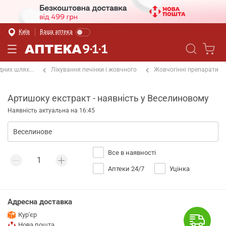
Київ
Ваша аптека
них шлях...
Лікування печінки і жовчного
Жовчогінні препарати
Артишоку екстракт - наявність у Веселиновому
Наявність актуальна на 16:45
Все в наявності
Аптеки 24/7
Уцінка
Адресна доставка
Кур'єр
Нова пошта