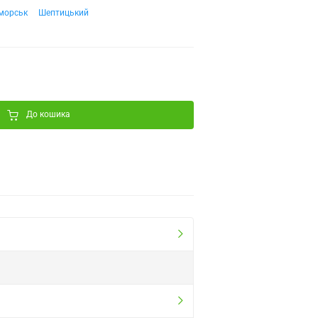
морськ
Шептицький
До кошика