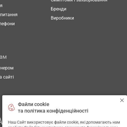
ня
Бренди
 питання
Виробники
елефони
рам
тнером
а сайті
Файли cookie
та політика конфіденційності
АШОГО ЗДОРОВ’Я
Наш Сайт використовує файли cookie, які допомагають нам
✕