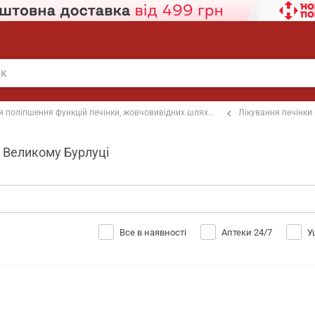
я поліпшення функцій печінки, жовчовивідних шлях...
Лікування печінки
у Великому Бурлуці
Все в наявності
Аптеки 24/7
У