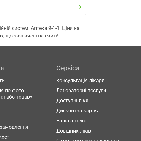
ій системі Аптека 9-1-1. Ціни на
, що зазначені на сайті!
га
Сервіси
ти
Консультація лікаря
я по фото
Лабораторні послуги
ня або товару
Доступні ліки
Дисконтна картка
Ваша аптека
 замовлення
Довідник ліків
кості
Симптоми і захворювання