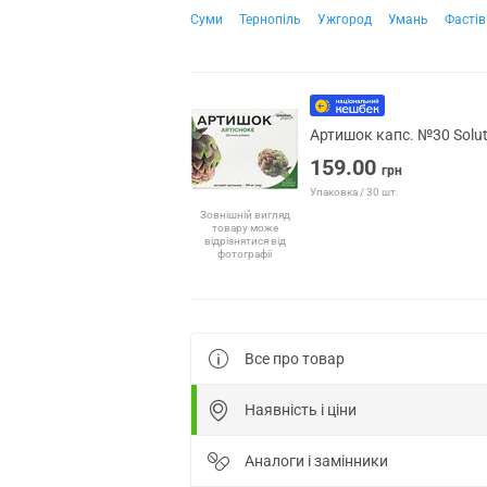
Суми
Тернопіль
Ужгород
Умань
Фастів
Артишок капс. №30 Solu
159.00
грн
Упаковка / 30 шт.
Зовнішній вигляд
товару може
відрізнятися від
фотографії
Все про товар
Наявність і ціни
Аналоги і замінники