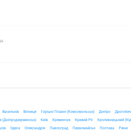
4А
Васильків
Вінниця
Горішні Плавні (Комсомольськ)
Дніпро
Дрогоби
е (Дніпродзержинськ)
Київ
Кременчук
Кривий Ріг
Кропивницький (Кі
ухів
Одеса
Олександрія
Павлоград
Первомайськ
Полтава
Рівне