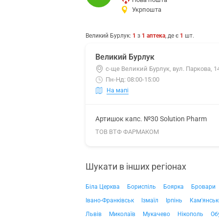
Укрпошта
Великий Бурлук
:
1
з
1
аптека
, де є
1
шт.
Великий Бурлук
с-ще Великий Бурлук, вул. Паркова, 1
Пн-Нд: 08:00-15:00
На мапі
Артишок капс. №30 Solution Pharm
ТОВ ВТФ ФАРМАКОМ
Шукати в інших регіонах
Біла Церква
Бориспіль
Боярка
Бровари
Івано-Франківськ
Ізмаїл
Ірпінь
Кам'янськ
Львів
Миколаїв
Мукачево
Нікополь
Об