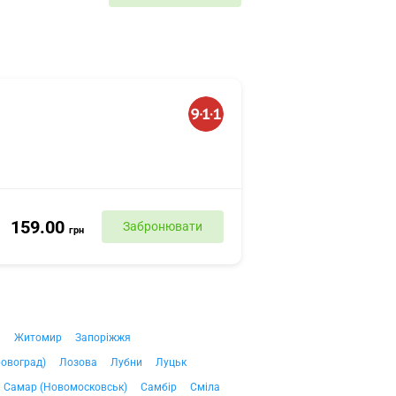
159.00
Забронювати
грн
ч
Житомир
Запоріжжя
ровоград)
Лозова
Лубни
Луцьк
Самар (Новомосковськ)
Самбір
Сміла