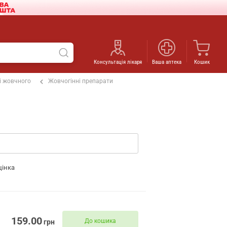
Консультація лікаря
Ваша аптека
Кошик
 і жовчного
Жовчогінні препарати
цінка
159.00
До кошика
грн