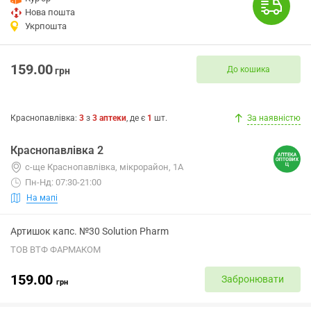
Нова пошта
Укрпошта
159.00
До кошика
грн
Краснопавлівка
:
3
з
3
аптеки
, де є
1
шт.
За наявністю
Краснопавлівка 2
с-ще Краснопавлівка, мікрорайон, 1А
Пн-Нд: 07:30-21:00
На мапі
Артишок капс. №30 Solution Pharm
ТОВ ВТФ ФАРМАКОМ
159.00
Забронювати
грн