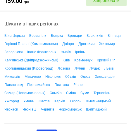
159.00
Забронювати
грн
Шукати в інших регіонах
Біла Церква
Бориспіль
Боярка
Бровари
Васильків
Вінниця
Горішні Плавні (Комсомольськ)
Дніпро
Дрогобич
Житомир
Запоріжжя
Івано-Франківськ
Ізмаїл
Ірпінь
Кам'янське (Дніпродзержинськ)
Київ
Кременчук
Кривий Ріг
Кропивницький (Кіровоград)
Лозова
Лубни
Луцьк
Львів
Миколаїв
Мукачево
Нікополь
Обухів
Одеса
Олександрія
Павлоград
Первомайськ
Полтава
Рівне
Самар (Новомосковськ)
Самбір
Сміла
Суми
Тернопіль
Ужгород
Умань
Фастів
Харків
Херсон
Хмельницький
Черкаси
Чернівці
Чернігів
Чорноморськ
Шептицький