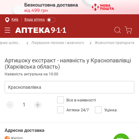
Київ
Ваша аптека
них шлях...
Лікування печінки і жовчного
Жовчогінні препарати
Артишоку екстракт - наявність у Краснопавлівці
(Харківська область)
Наявність актуальна на 10:00
Все в наявності
Аптеки 24/7
Уцінка
Адресна доставка
Кур'єр