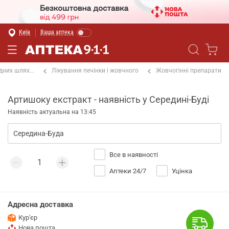
Київ
Ваша аптека
них шлях...
Лікування печінки і жовчного
Жовчогінні препарати
Артишоку екстракт - наявність у Середині-Буді
Наявність актуальна на 13:45
Все в наявності
Аптеки 24/7
Уцінка
Адресна доставка
Кур'єр
Нова пошта