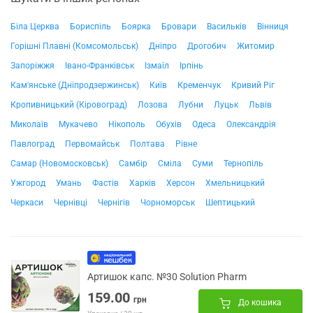
Біла Церква
Бориспіль
Боярка
Бровари
Васильків
Вінниця
Горішні Плавні (Комсомольськ)
Дніпро
Дрогобич
Житомир
Запоріжжя
Івано-Франківськ
Ізмаїл
Ірпінь
Кам'янське (Дніпродзержинськ)
Київ
Кременчук
Кривий Ріг
Кропивницький (Кіровоград)
Лозова
Лубни
Луцьк
Львів
Миколаїв
Мукачево
Нікополь
Обухів
Одеса
Олександрія
Павлоград
Первомайськ
Полтава
Рівне
Самар (Новомосковськ)
Самбір
Сміла
Суми
Тернопіль
Ужгород
Умань
Фастів
Харків
Херсон
Хмельницький
Черкаси
Чернівці
Чернігів
Чорноморськ
Шептицький
Артишок капс. №30 Solution Pharm
159.00
грн
До кошика