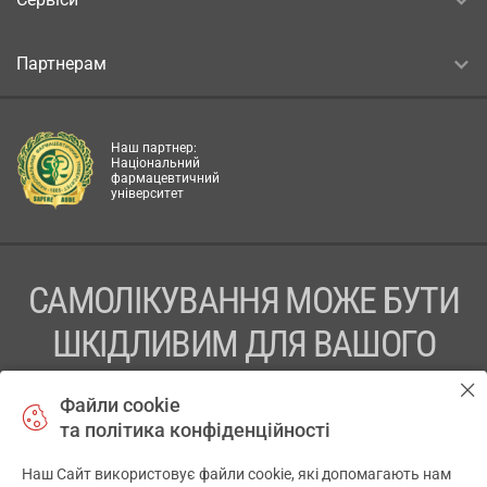
Партнерам
Наш партнер:
Національний
фармацевтичний
університет
САМОЛІКУВАННЯ МОЖЕ БУТИ
ШКІДЛИВИМ ДЛЯ ВАШОГО
ЗДОРОВ’Я
Файли cookie
та політика конфіденційності
ПЕРЕД ЗАСТОСУВАННЯМ ПРЕПАРАТУ ПРОКОНСУЛЬТУЙТЕСЬ
З ЛІКАРЕМ
Наш Сайт використовує файли cookie, які допомагають нам