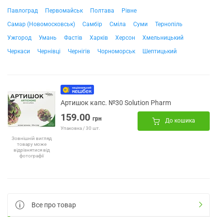
Павлоград
Первомайськ
Полтава
Рівне
Самар (Новомосковськ)
Самбір
Сміла
Суми
Тернопіль
Ужгород
Умань
Фастів
Харків
Херсон
Хмельницький
Черкаси
Чернівці
Чернігів
Чорноморськ
Шептицький
Артишок капс. №30 Solution Pharm
159.00
грн
До кошика
Упаковка / 30 шт.
Зовнішній вигляд
товару може
відрізнятися від
фотографії
Все про товар