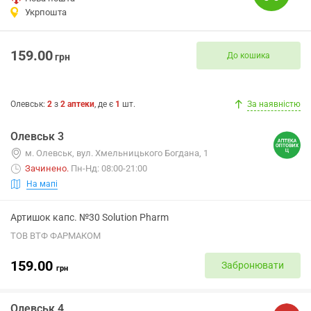
Укрпошта
159.00
До кошика
грн
Олевськ
:
2
з
2
аптеки
, де є
1
шт.
За наявністю
Олевськ 3
м. Олевськ, вул. Хмельницького Богдана, 1
Зачинено
.
Пн-Нд: 08:00-21:00
На мапі
Артишок капс. №30 Solution Pharm
ТОВ ВТФ ФАРМАКОМ
159.00
Забронювати
грн
Олевськ 4