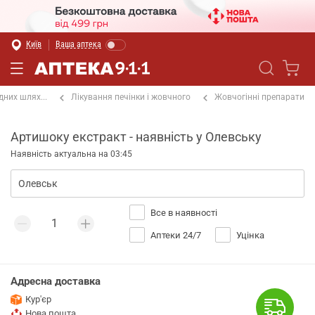
Київ
Ваша аптека
них шлях...
Лікування печінки і жовчного
Жовчогінні препарати
Артишоку екстракт - наявність у Олевську
Наявність актуальна на 03:45
Все в наявності
Аптеки 24/7
Уцінка
Адресна доставка
Кур'єр
Нова пошта