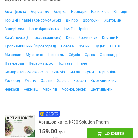
Біла Церква
Бориспіль
Боярка
Бровари
Васильків
Вінниця
Горішні Плавні (Комсомольськ)
Дніпро
Дрогобич
Житомир
Запоріжжя
Івано-Франківськ
Ізмаїл
Ірпінь
Кам'янське (Дніпродзержинськ)
Київ
Кременчук
Кривий Ріг
Кропивницький (Кіровоград)
Лозова
Лубни
Луцьк
Львів
Миколаїв
Мукачево
Нікополь
Обухів
Одеса
Олександрія
Павлоград
Первомайськ
Полтава
Рівне
Самар (Новомосковськ)
Самбір
Сміла
Суми
Тернопіль
Ужгород
Умань
Фастів
Харків
Херсон
Хмельницький
Черкаси
Чернівці
Чернігів
Чорноморськ
Шептицький
Артишок капс. №30 Solution Pharm
159.00
грн
До кошика