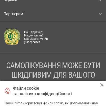
Партнерам
Наш партнер:
Національний
фармацевтичний
університет
САМОЛІКУВАННЯ МОЖЕ БУТИ
ШКІДЛИВИМ ДЛЯ ВАШОГО
ЗДОРОВ’Я
Файли cookie
та політика конфіденційності
ПЕРЕД ЗАСТОСУВАННЯМ ПРЕПАРАТУ ПРОКОНСУЛЬТУЙТЕСЬ
З ЛІКАРЕМ
Наш Сайт використовує файли cookie, які допомагають нам