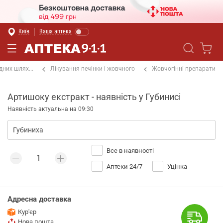
Київ
Ваша аптека
них шлях...
Лікування печінки і жовчного
Жовчогінні препарати
Артишоку екстракт - наявність у Губинисі
Наявність актуальна на 09:30
Все в наявності
Аптеки 24/7
Уцінка
Адресна доставка
Кур'єр
Нова пошта