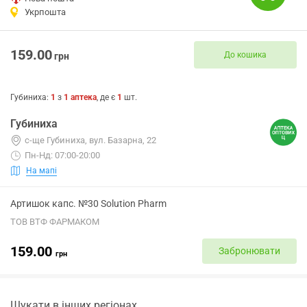
Укрпошта
159.00
До кошика
грн
Губиниха
:
1
з
1
аптека
, де є
1
шт.
Губиниха
с-ще Губиниха, вул. Базарна, 22
Пн-Нд: 07:00-20:00
На мапі
Артишок капс. №30 Solution Pharm
ТОВ ВТФ ФАРМАКОМ
159.00
Забронювати
грн
Шукати в інших регіонах