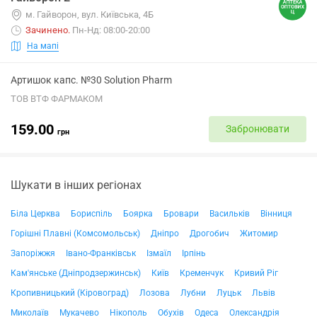
м. Гайворон, вул. Київська, 4Б
Зачинено
.
Пн-Нд: 08:00-20:00
На мапі
Артишок капс. №30 Solution Pharm
ТОВ ВТФ ФАРМАКОМ
159.00
Забронювати
грн
Шукати в інших регіонах
Біла Церква
Бориспіль
Боярка
Бровари
Васильків
Вінниця
Горішні Плавні (Комсомольськ)
Дніпро
Дрогобич
Житомир
Запоріжжя
Івано-Франківськ
Ізмаїл
Ірпінь
Кам'янське (Дніпродзержинськ)
Київ
Кременчук
Кривий Ріг
Кропивницький (Кіровоград)
Лозова
Лубни
Луцьк
Львів
Миколаїв
Мукачево
Нікополь
Обухів
Одеса
Олександрія