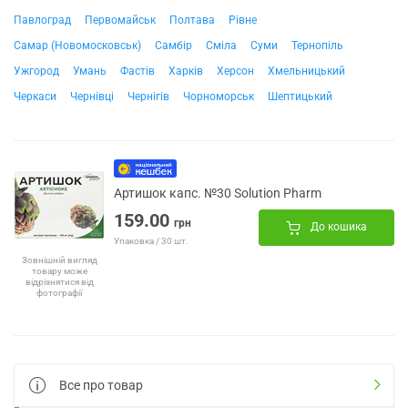
Павлоград
Первомайськ
Полтава
Рівне
Самар (Новомосковськ)
Самбір
Сміла
Суми
Тернопіль
Ужгород
Умань
Фастів
Харків
Херсон
Хмельницький
Черкаси
Чернівці
Чернігів
Чорноморськ
Шептицький
Артишок капс. №30 Solution Pharm
159.00
грн
До кошика
Упаковка / 30 шт.
Зовнішній вигляд
товару може
відрізнятися від
фотографії
Все про товар