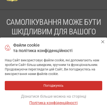
САМОЛІКУВАННЯ МОЖЕ БУТИ
ШКІДЛИВИМ ДЛЯ ВАШОГО
ЗДОРОВ’Я
Файли cookie
та політика конфіденційності
ПЕРЕД ЗАСТОСУВАННЯМ ПРЕПАРАТУ ПРОКОНСУЛЬТУЙТЕСЬ
З ЛІКАРЕМ
Наш Сайт використовує файли cookie, які допомагають нам
✕
зробити Сайт більш швидким, зручним та функціональним.
ТОВ «АПТЕКА 911.ЮА» Код ЄДРПОУ 43631965.
Продовжуючи переглядати цей Сайт, Ви погоджуєтесь на
використання нами файлів cookie.
Відмова від відповідальності
© 2014-2026. Медична інформаційна система АПТЕКА911.ЮА
Погоджуюсь
Всі аптеки
на мапі
Розробка і підтримка сайту -
wu.ua
Дізнатися більше можна на сторінці
Політика конфіденційності
ОСНОВНЕ
ДЕ Є
АНАЛОГИ
ВІДГУКИ