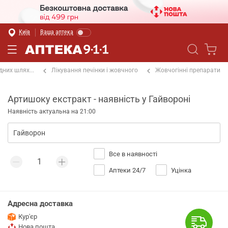
Київ
Ваша аптека
них шлях...
Лікування печінки і жовчного
Жовчогінні препарати
Артишоку екстракт - наявність у Гайвороні
Наявність актуальна на 21:00
Все в наявності
Аптеки 24/7
Уцінка
Адресна доставка
Кур'єр
Нова пошта