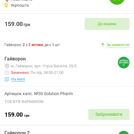
Укрпошта
159.00
До кошика
грн
Гайворон
:
2
з
2
аптеки
, де є
1
шт.
За наявністю
Гайворон
м. Гайворон, вул. Стуса Василя, 25/5
Зачинено
.
Пн-Нд: 08:00-21:00
На мапі
Артишок капс. №30 Solution Pharm
ТОВ ВТФ ФАРМАКОМ
159.00
Забронювати
грн
Гайворон 2