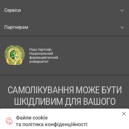
Сервіси
Партнерам
Наш партнер:
Національний
фармацевтичний
університет
САМОЛІКУВАННЯ МОЖЕ БУТИ
ШКІДЛИВИМ ДЛЯ ВАШОГО
ЗДОРОВ’Я
Файли cookie
та політика конфіденційності
ПЕРЕД ЗАСТОСУВАННЯМ ПРЕПАРАТУ ПРОКОНСУЛЬТУЙТЕСЬ