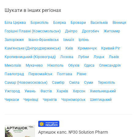
Шукати в інших регіонах
Біла Церква
Бориспіль
Боярка
Бровари
Васильків
Вінниця
Горішні Плавні (Комсомольськ)
Дніпро
Дрогобич
Житомир
Запоріжжя
Івано-Франківськ
Ізмаїл
Ірпінь
Кам'янське (Дніпродзержинськ)
Київ
Кременчук
Кривий Ріг
Кропивницький (Кіровоград)
Лозова
Лубни
Луцьк
Львів
Миколаїв
Мукачево
Нікополь
Обухів
Одеса
Олександрія
Павлоград
Первомайськ
Полтава
Рівне
Самар (Новомосковськ)
Самбір
Сміла
Суми
Тернопіль
Ужгород
Умань
Фастів
Харків
Херсон
Хмельницький
Черкаси
Чернівці
Чернігів
Чорноморськ
Шептицький
Артишок капс. №30 Solution Pharm