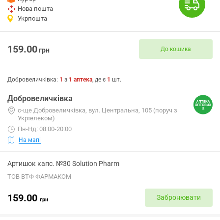
Нова пошта
Укрпошта
159.00
До кошика
грн
Добровеличківка
:
1
з
1
аптека
, де є
1
шт.
Добровеличківка
с-ще Добровеличківка, вул. Центральна, 105 (поруч з
Укртелеком)
Пн-Нд: 08:00-20:00
На мапі
Артишок капс. №30 Solution Pharm
ТОВ ВТФ ФАРМАКОМ
159.00
Забронювати
грн