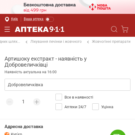
Київ
Ваша аптека
них шлях...
Лікування печінки і жовчного
Жовчогінні препарати
Артишоку екстракт - наявність у
Добровеличківці
Наявність актуальна на 16:00
Все в наявності
Аптеки 24/7
Уцінка
Адресна доставка
Кур'єр