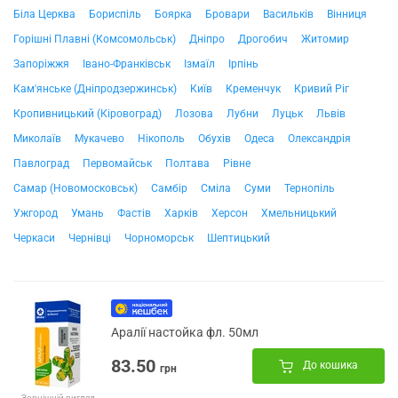
Біла Церква
Бориспіль
Боярка
Бровари
Васильків
Вінниця
Горішні Плавні (Комсомольськ)
Дніпро
Дрогобич
Житомир
Запоріжжя
Івано-Франківськ
Ізмаїл
Ірпінь
Кам'янське (Дніпродзержинськ)
Київ
Кременчук
Кривий Ріг
Кропивницький (Кіровоград)
Лозова
Лубни
Луцьк
Львів
Миколаїв
Мукачево
Нікополь
Обухів
Одеса
Олександрія
Павлоград
Первомайськ
Полтава
Рівне
Самар (Новомосковськ)
Самбір
Сміла
Суми
Тернопіль
Ужгород
Умань
Фастів
Харків
Херсон
Хмельницький
Черкаси
Чернівці
Чорноморськ
Шептицький
Аралії настойка фл. 50мл
83.50
До кошика
грн
Зовнішній вигляд