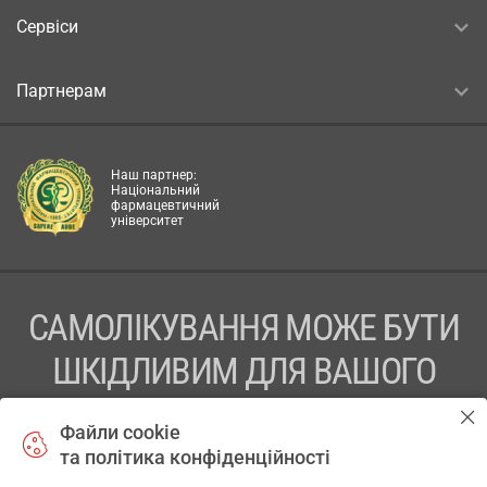
Сервіси
Партнерам
Наш партнер:
Національний
фармацевтичний
університет
САМОЛІКУВАННЯ МОЖЕ БУТИ
ШКІДЛИВИМ ДЛЯ ВАШОГО
ЗДОРОВ’Я
Файли cookie
та політика конфіденційності
ПЕРЕД ЗАСТОСУВАННЯМ ПРЕПАРАТУ ПРОКОНСУЛЬТУЙТЕСЬ
З ЛІКАРЕМ