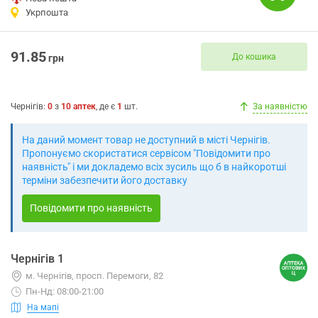
Укрпошта
91.85
До кошика
грн
Чернігів
:
0
з
10
аптек
, де є
1
шт.
За наявністю
На даний момент товар не доступний в місті Чернігів.
Пропонуємо скористатися сервісом "Повідомити про
наявність" і ми докладемо всіх зусиль що б в найкоротші
терміни забезпечити його доставку
Повідомити про наявність
Чернігів 1
м. Чернігів, просп. Перемоги, 82
Пн-Нд: 08:00-21:00
На мапі