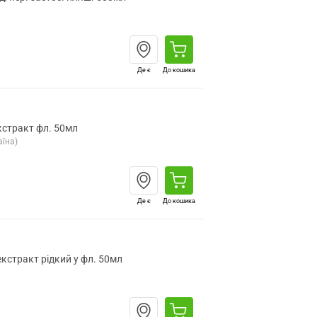
Де є
До кошика
кстракт фл. 50мл
їна)
Де є
До кошика
кстракт рідкий у фл. 50мл