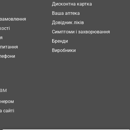
Дисконтна картка
Ваша аптека
 замовлення
Довідник ліків
кості
Симптоми і захворювання
ня
Бренди
 питання
Виробники
елефони
рам
тнером
а сайті