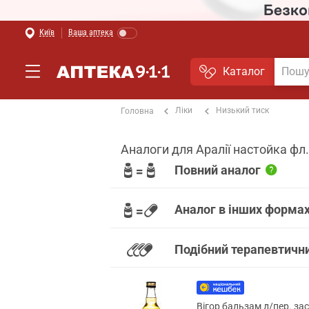
Київ
Ваша аптека
Каталог
Ліки
Низький тиск
Головна
Аналоги для Аралії настойка фл
Повний аналог
Аналог в інших формах
Подібний терапевтичн
Вігор бальзам д/пер. за