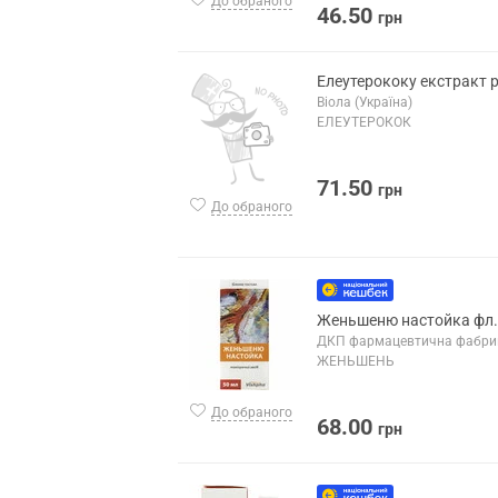
До обраного
46.50
грн
Елеутерококу екстракт р
Віола (Україна)
ЕЛЕУТЕРОКОК
71.50
грн
До обраного
Женьшеню настойка фл.
ДКП фармацевтична фабрик
ЖЕНЬШЕНЬ
До обраного
68.00
грн