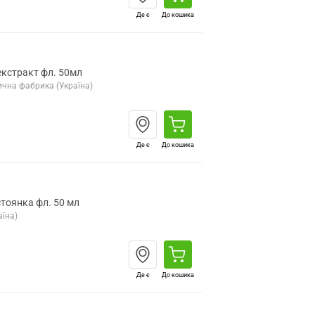
Де є
До кошика
екстракт фл. 50мл
чна фабрика (Україна)
Де є
До кошика
оянка фл. 50 мл
їна)
Де є
До кошика