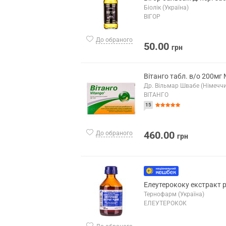
Біолік (Україна)
ВІГОР
До обраного
50.00
грн
Вітанго табл. в/о 200мг
Др. Вільмар Швабе (Німечч
ВІТАНГО
15
460.00
До обраного
грн
Елеутерококу екстракт р
Тернофарм (Україна)
ЕЛЕУТЕРОКОК