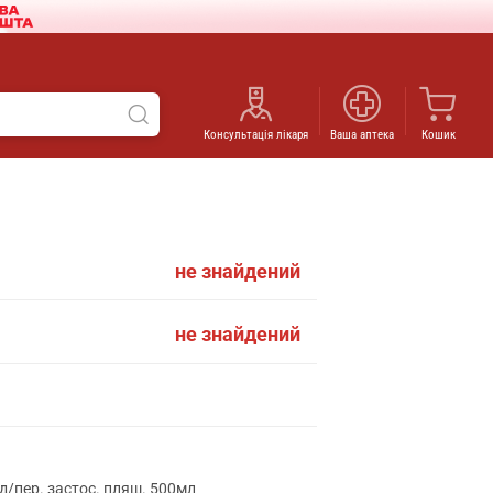
Консультація лікаря
Ваша аптека
Кошик
не знайдений
не знайдений
д/пер. застос. пляш. 500мл