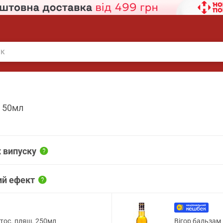
. 50мл
 випуску
ий ефект
стос. пляш. 250мл
Вігор бальзам 