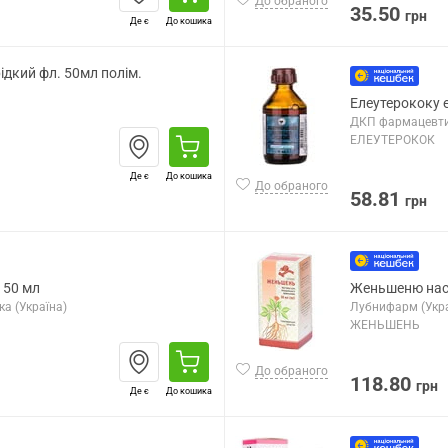
До обраного
35.50
грн
Де є
До кошика
ідкий фл. 50мл полім.
Елеутерококу 
ДКП фармацевти
ЕЛЕУТЕРОКОК
Де є
До кошика
До обраного
58.81
грн
 50 мл
Женьшеню наст
а (Україна)
Лубнифарм (Укра
ЖЕНЬШЕНЬ
До обраного
118.80
грн
Де є
До кошика