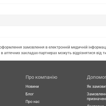
 оформлення замовлення в електронній медичній інформаційн
 в аптечних закладах-партнерах можуть відрізнятися від тих
Про компанію
Допомо
Новини
Як замови
Блог
Замовленн
призначен
Про нас