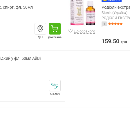
. спирт. фл. 50мл
Родіоли екстра
Біолік (Україна)
РОДІОЛИ ЕКСТР
1
До обраного
Де є
До кошика
159.50
грн
ідкий у фл. 50мл АйВі
Аналоги