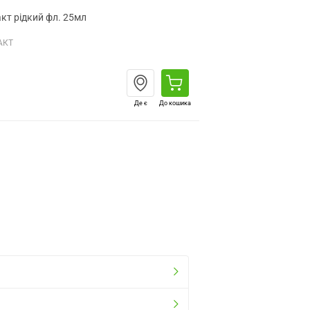
кт рідкий фл. 25мл
АКТ
Де є
До кошика