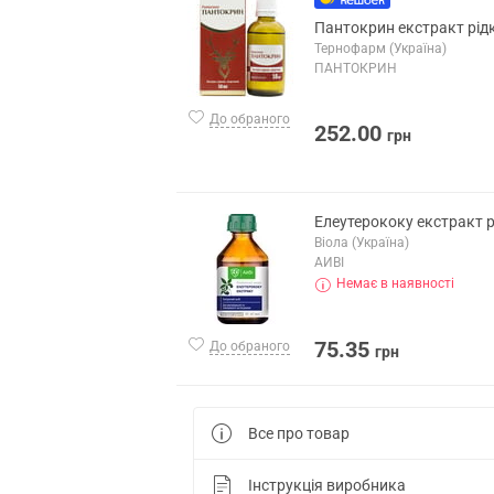
Пантокрин екстракт рідк
Тернофарм (Україна)
ПАНТОКРИН
До обраного
252.00
грн
Елеутерококу екстракт р
Віола (Україна)
АЙВІ
Немає в наявності
75.35
До обраного
грн
Все про товар
Інструкція виробника