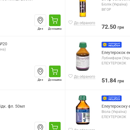
Біолік (Україна)
ВІГОР
До обраного
72.50
грн
Де є
До кошика
 №20
ина)
Елеутерокок е
Лубнифарм (Укра
ЕЛЕУТЕРОКОК
До обраного
51.84
Де є
До кошика
грн
ідк. фл. 50мл
Елеутерококу е
Віола (Україна)
ЕЛЕУТЕРОКОК