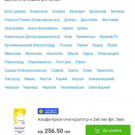
Біла Церква
Бориспіль
Боярка
Бровари
Васильків
Вінниця
Горішні Плавні (Комсомольськ)
Дніпро
Дрогобич
Житомир
Запоріжжя
Івано-Франківськ
Ізмаїл
Ірпінь
Кам'янське (Дніпродзержинськ)
Київ
Кременчук
Кривий Ріг
Кропивницький (Кіровоград)
Лозова
Лубни
Луцьк
Львів
Миколаїв
Мукачево
Нікополь
Обухів
Одеса
Олександрія
Павлоград
Первомайськ
Полтава
Рівне
Самар (Новомосковськ)
Самбір
Сміла
Суми
Тернопіль
Ужгород
Умань
Фастів
Харків
Херсон
Хмельницький
Черкаси
Чернівці
Чернігів
Чорноморськ
Шептицький
Альфа-бріон очні краплі р-н 2мг/мл фл. 5мл
256.50
До кошика
від
грн