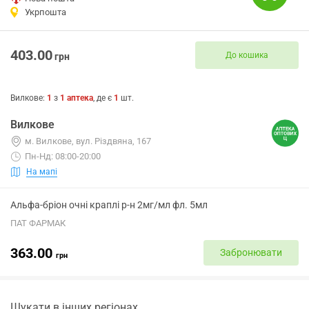
Укрпошта
403.00
До кошика
грн
Вилкове
:
1
з
1
аптека
, де є
1
шт.
Вилкове
м. Вилкове, вул. Різдвяна, 167
Пн-Нд: 08:00-20:00
На мапі
Альфа-бріон очні краплі р-н 2мг/мл фл. 5мл
ПАТ ФАРМАК
363.00
Забронювати
грн
Шукати в інших регіонах