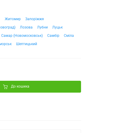
ч
Житомир
Запоріжжя
ровоград)
Лозова
Лубни
Луцьк
Самар (Новомосковськ)
Самбір
Сміла
морськ
Шептицький
До кошика