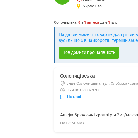
Укрпошта
Солоницівка
:
0
з
1
аптека
, де є
1
шт.
На даний момент товар не доступний в 
зусиль що б в найкоротші терміни заб
Повідомити про наявність
Солоницівська
с-ще Солоницівка, вул. Слобожанська
Пн-Нд: 08:00-20:00
На мапі
Альфа-бріон очні краплі р-н 2мг/мл фл
ПАТ ФАРМАК