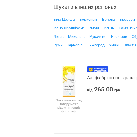
Шукати в інших регіонах
Біла Церква
Бориспіль
Боярка
Бровари
Івано-Франківськ
Ізмаїл
Ірпінь
Кам'янськ
Львів
Миколаїв
Мукачево
Нікополь
Об
Суми
Тернопіль
Ужгород
Умань
Фастів
Альфа-бріон очні краплі
265.00
від
грн
Зовнішній вигляд
товару може
відрізнятися від
фотографії