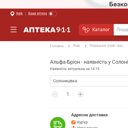
Київ
Ваша аптека
Каталог
Ліки
Лікування очей і вух
Головна
Альфа-Бріон - наявність у Солоні
Наявність актуальна на 14:15
Адресна доставка
Кур'єр
Нова пошта