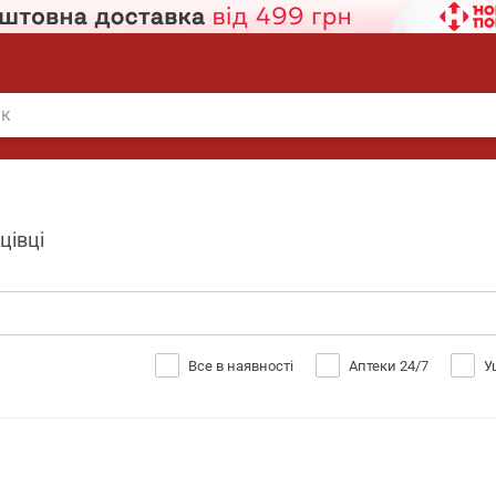
цівці
Все в наявності
Аптеки 24/7
У