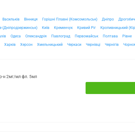
Васильків
Вінниця
Горішні Плавні (Комсомольськ)
Дніпро
Дрогоби
е (Дніпродзержинськ)
Київ
Кременчук
Кривий Ріг
Кропивницький (Кі
ухів
Одеса
Олександрія
Павлоград
Первомайськ
Полтава
Рівне
Харків
Херсон
Хмельницький
Черкаси
Чернівці
Чернігів
Чорно
 р-н 2мг/мл фл. 5мл