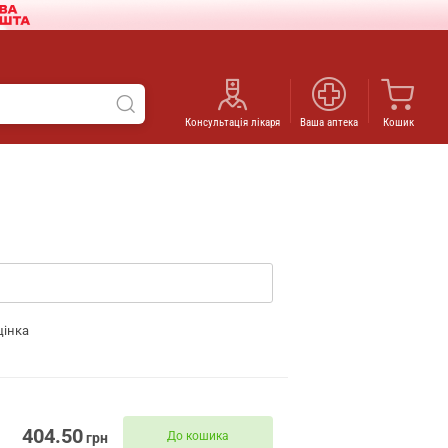
Консультація лікаря
Ваша аптека
Кошик
цінка
404.50
До кошика
грн