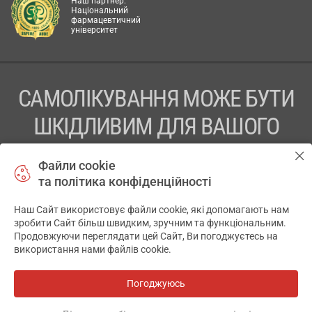
Наш партнер:
Національний
фармацевтичний
університет
САМОЛІКУВАННЯ МОЖЕ БУТИ
ШКІДЛИВИМ ДЛЯ ВАШОГО
ЗДОРОВ’Я
Файли cookie
та політика конфіденційності
ПЕРЕД ЗАСТОСУВАННЯМ ПРЕПАРАТУ ПРОКОНСУЛЬТУЙТЕСЬ
З ЛІКАРЕМ
Наш Сайт використовує файли cookie, які допомагають нам
✕
зробити Сайт більш швидким, зручним та функціональним.
ТОВ «АПТЕКА 911.ЮА» Код ЄДРПОУ 43631965.
Продовжуючи переглядати цей Сайт, Ви погоджуєтесь на
використання нами файлів cookie.
Відмова від відповідальності
© 2014-2026. Медична інформаційна система АПТЕКА911.ЮА
Погоджуюсь
Всі аптеки
на мапі
Розробка і підтримка сайту -
wu.ua