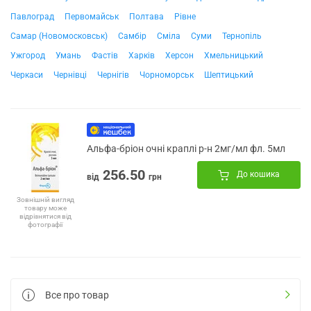
Павлоград
Первомайськ
Полтава
Рівне
Самар (Новомосковськ)
Самбір
Сміла
Суми
Тернопіль
Ужгород
Умань
Фастів
Харків
Херсон
Хмельницький
Черкаси
Чернівці
Чернігів
Чорноморськ
Шептицький
Альфа-бріон очні краплі р-н 2мг/мл фл. 5мл
256.50
До кошика
від
грн
Зовнішній вигляд
товару може
відрізнятися від
фотографії
Все про товар