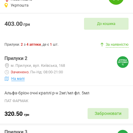
Укрпошта
403.00
До кошика
грн
Прилуки
:
2
з
4
аптеки
, де є
1
шт.
За наявністю
Прилуки 2
м. Прилуки, вул. Київська, 168
Зачинено
.
Пн-Нд: 08:00-21:00
На мапі
Альфа-бріон очні краплі р-н 2мг/мл фл. 5мл
ПАТ ФАРМАК
320.50
Забронювати
грн
Прилуки 3