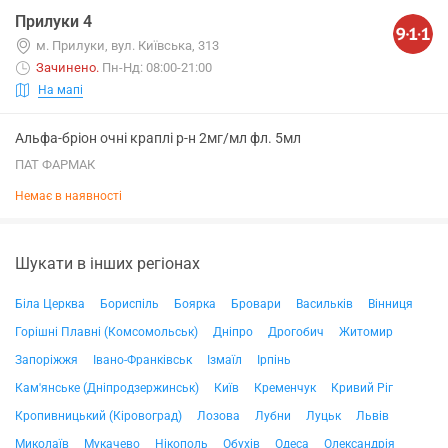
Прилуки 4
м. Прилуки, вул. Київська, 313
Зачинено
.
Пн-Нд: 08:00-21:00
На мапі
Альфа-бріон очні краплі р-н 2мг/мл фл. 5мл
ПАТ ФАРМАК
Немає в наявності
Шукати в інших регіонах
Біла Церква
Бориспіль
Боярка
Бровари
Васильків
Вінниця
Горішні Плавні (Комсомольськ)
Дніпро
Дрогобич
Житомир
Запоріжжя
Івано-Франківськ
Ізмаїл
Ірпінь
Кам'янське (Дніпродзержинськ)
Київ
Кременчук
Кривий Ріг
Кропивницький (Кіровоград)
Лозова
Лубни
Луцьк
Львів
Миколаїв
Мукачево
Нікополь
Обухів
Одеса
Олександрія