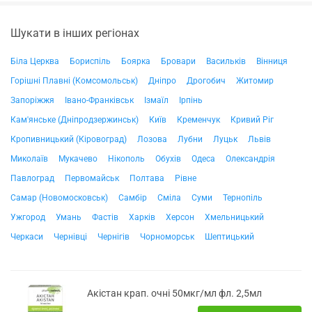
Шукати в інших регіонах
Біла Церква
Бориспіль
Боярка
Бровари
Васильків
Вінниця
Горішні Плавні (Комсомольськ)
Дніпро
Дрогобич
Житомир
Запоріжжя
Івано-Франківськ
Ізмаїл
Ірпінь
Кам'янське (Дніпродзержинськ)
Київ
Кременчук
Кривий Ріг
Кропивницький (Кіровоград)
Лозова
Лубни
Луцьк
Львів
Миколаїв
Мукачево
Нікополь
Обухів
Одеса
Олександрія
Павлоград
Первомайськ
Полтава
Рівне
Самар (Новомосковськ)
Самбір
Сміла
Суми
Тернопіль
Ужгород
Умань
Фастів
Харків
Херсон
Хмельницький
Черкаси
Чернівці
Чернігів
Чорноморськ
Шептицький
Акістан крап. очні 50мкг/мл фл. 2,5мл