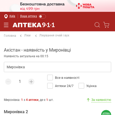
Київ
Ваша аптека
Ліки
Лікування очей і вух
Головна
Акістан - наявність у Миронівці
Наявність актуальна на 00:15
Все в наявності
Аптеки 24/7
Уцінка
Миронівка
:
1
з
4
аптеки
, де є
1
шт.
За наявністю
Миронівка 2