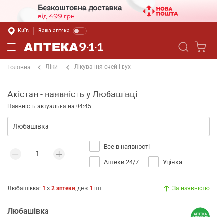
Київ
Ваша аптека
Ліки
Лікування очей і вух
Головна
Акістан - наявність у Любашівці
Наявність актуальна на 04:45
Все в наявності
Аптеки 24/7
Уцінка
Любашівка
:
1
з
2
аптеки
, де є
1
шт.
За наявністю
Любашівка