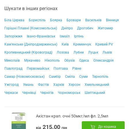
Шукати в інших регіонах
Біла Церква
Бориспіль
Боярка
Бровари
Васильків
Вінниця
Горішні Плавні (Комсомольськ)
Дніпро
Дрогобич
Житомир
Запоріжжя
Івано-Франківськ
Ізмаїл
Ірпінь
Кам'янське (Дніпродзержинськ)
Київ
Кременчук
Кривий Ріг
Кропивницький (Кіровоград)
Лозова
Лубни
Луцьк
Львів
Миколаїв
Мукачево
Нікополь
Обухів
Одеса
Олександрія
Павлоград
Первомайськ
Полтава
Рівне
Самар (Новомосковськ)
Самбір
Сміла
Суми
Тернопіль
Ужгород
Умань
Фастів
Харків
Херсон
Хмельницький
Черкаси
Чернівці
Чернігів
Чорноморськ
Шептицький
Акістан крап. очні 50мкг/мл фл. 2,5мл
215.00
До кошика
від
грн