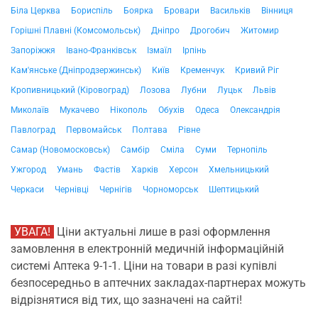
Біла Церква
Бориспіль
Боярка
Бровари
Васильків
Вінниця
Горішні Плавні (Комсомольськ)
Дніпро
Дрогобич
Житомир
Запоріжжя
Івано-Франківськ
Ізмаїл
Ірпінь
Кам'янське (Дніпродзержинськ)
Київ
Кременчук
Кривий Ріг
Кропивницький (Кіровоград)
Лозова
Лубни
Луцьк
Львів
Миколаїв
Мукачево
Нікополь
Обухів
Одеса
Олександрія
Павлоград
Первомайськ
Полтава
Рівне
Самар (Новомосковськ)
Самбір
Сміла
Суми
Тернопіль
Ужгород
Умань
Фастів
Харків
Херсон
Хмельницький
Черкаси
Чернівці
Чернігів
Чорноморськ
Шептицький
УВАГА!
Ціни актуальні лише в разі оформлення
замовлення в електронній медичній інформаційній
системі Аптека 9-1-1. Ціни на товари в разі купівлі
безпосередньо в аптечних закладах-партнерах можуть
відрізнятися від тих, що зазначені на сайті!