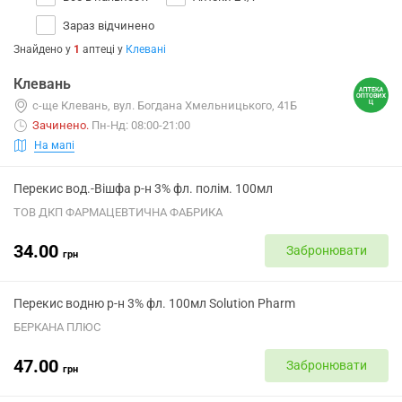
Зараз відчинено
Знайдено у
1
аптеці
у
Клевані
Клевань
с-ще Клевань, вул. Богдана Хмельницького, 41Б
Зачинено
.
Пн-Нд: 08:00-21:00
На мапі
Перекис вод.-Вішфа р-н 3% фл. полім. 100мл
ТОВ ДКП ФАРМАЦЕВТИЧНА ФАБРИКА
34.00
Забронювати
грн
Перекис водню р-н 3% фл. 100мл Solution Pharm
БЕРКАНА ПЛЮС
47.00
Забронювати
грн