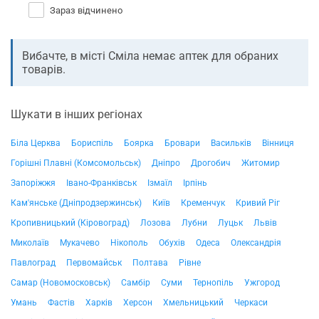
Зараз відчинено
Вибачте, в місті Сміла немає аптек
для обраних
товарів.
Шукати в інших регіонах
Біла Церква
Бориспіль
Боярка
Бровари
Васильків
Вінниця
Горішні Плавні (Комсомольськ)
Дніпро
Дрогобич
Житомир
Запоріжжя
Івано-Франківськ
Ізмаїл
Ірпінь
Кам'янське (Дніпродзержинськ)
Київ
Кременчук
Кривий Ріг
Кропивницький (Кіровоград)
Лозова
Лубни
Луцьк
Львів
Миколаїв
Мукачево
Нікополь
Обухів
Одеса
Олександрія
Павлоград
Первомайськ
Полтава
Рівне
Самар (Новомосковськ)
Самбір
Суми
Тернопіль
Ужгород
Умань
Фастів
Харків
Херсон
Хмельницький
Черкаси