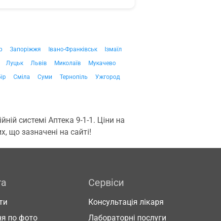
р
Запоріжжя
Івано-Франківськ
Ізмаїл
Луцьк
Львів
Миколаїв
Мукачево
ір
Сміла
Суми
Тернопіль
Ужгород
ій системі Аптека 9-1-1. Ціни на
, що зазначені на сайті!
га
Сервіси
ти
Консультація лікаря
я по фото
Лабораторні послуги