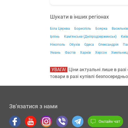
Шукати в інших регіонах
Біла Церква
Бориспіль
Боярка
Васильків
Ірпінь
Кам'янське (Дніпродзержинськ)
Київ
Нікополь
Обухів
Одеса
Олександрія
Па
Умань
Фастів
Харків
Херсон
Хмельниц
УВАГА!
Ціни актуальні лише в разі
товари в разі купівлі безпосередньо
Зв’язатися з нами
Онлайн чат