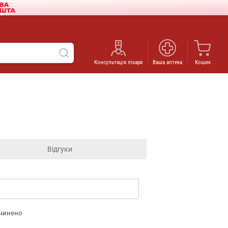
Консультація лікаря
Ваша аптека
Кошик
Відгуки
дчинено