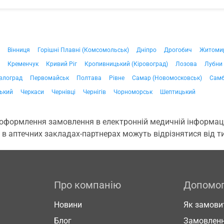
Вінниця
Горішні Плавні (Комсомольськ)
Дніпро
Дрогобич
Житоми
Кременчук
Кривий Ріг
Кропивницький (Кіровоград)
Лозова
Лубни
влоград
Первомайськ
Полтава
Рівне
Самар (Новомосковськ)
Самб
ький
Черкаси
Чернівці
Чернігів
Чорноморськ
Шептицький
 оформлення замовлення в електронній медичній інформаційн
 в аптечних закладах-партнерах можуть відрізнятися від тих
Про компанію
Допомо
Новини
Як замови
Блог
Замовленн