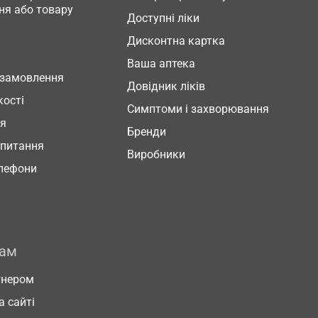
ня або товару
Доступні ліки
Дисконтна картка
Ваша аптека
 замовлення
Довідник ліків
кості
Симптоми і захворювання
ня
Бренди
 питання
Виробники
елефони
рам
тнером
а сайті