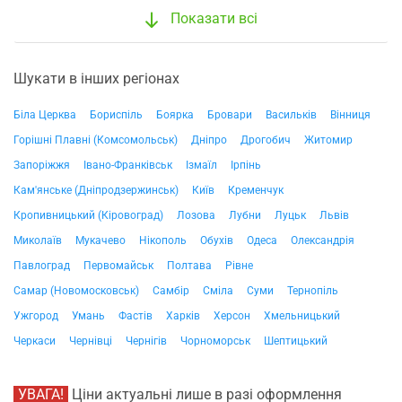
Показати всі
Шукати в інших регіонах
Біла Церква
Бориспіль
Боярка
Бровари
Васильків
Вінниця
Горішні Плавні (Комсомольськ)
Дніпро
Дрогобич
Житомир
Запоріжжя
Івано-Франківськ
Ізмаїл
Ірпінь
Кам'янське (Дніпродзержинськ)
Київ
Кременчук
Кропивницький (Кіровоград)
Лозова
Лубни
Луцьк
Львів
Миколаїв
Мукачево
Нікополь
Обухів
Одеса
Олександрія
Павлоград
Первомайськ
Полтава
Рівне
Самар (Новомосковськ)
Самбір
Сміла
Суми
Тернопіль
Ужгород
Умань
Фастів
Харків
Херсон
Хмельницький
Черкаси
Чернівці
Чернігів
Чорноморськ
Шептицький
УВАГА!
Ціни актуальні лише в разі оформлення