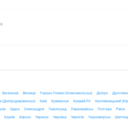
38
Васильків
Вінниця
Горішні Плавні (Комсомольськ)
Дніпро
Дрогоби
е (Дніпродзержинськ)
Київ
Кременчук
Кривий Ріг
Кропивницький (Кі
ухів
Одеса
Олександрія
Павлоград
Первомайськ
Полтава
Рівне
Харків
Херсон
Черкаси
Чернівці
Чернігів
Чорноморськ
Шептиц