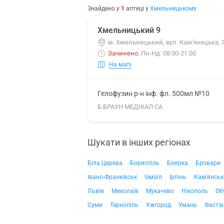
Знайдено у
1
аптеці
у
Хмельницькому
Хмельницький 9
м. Хмельницький, вул. Кам'янецька, 
Зачинено
.
Пн-Нд: 08:00-21:00
На мапі
Гелофузин р-н інф. фл. 500мл №10
Б.БРАУН МЕДІКАЛ СА
Шукати в інших регіонах
Біла Церква
Бориспіль
Боярка
Бровари
Івано-Франківськ
Ізмаїл
Ірпінь
Кам'янськ
Львів
Миколаїв
Мукачево
Нікополь
Об
Суми
Тернопіль
Ужгород
Умань
Фастів