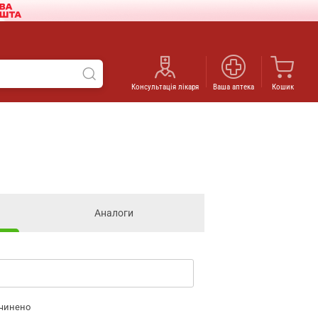
Консультація лікаря
Ваша аптека
Кошик
Аналоги
дчинено