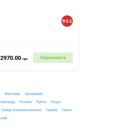
2970.00
Забронювати
грн
ч
Житомир
Запоріжжя
ровоград)
Лозова
Лубни
Луцьк
Самар (Новомосковськ)
Самбір
Сміла
ький