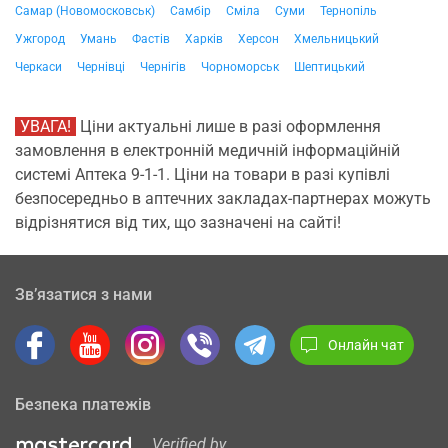
Самар (Новомосковськ)
Самбір
Сміла
Суми
Тернопіль
Ужгород
Умань
Фастів
Харків
Херсон
Хмельницький
Черкаси
Чернівці
Чернігів
Чорноморськ
Шептицький
УВАГА!
Ціни актуальні лише в разі оформлення
замовлення в електронній медичній інформаційній
системі Аптека 9-1-1. Ціни на товари в разі купівлі
безпосередньо в аптечних закладах-партнерах можуть
відрізнятися від тих, що зазначені на сайті!
Зв’язатися з нами
Онлайн чат
Безпека платежів