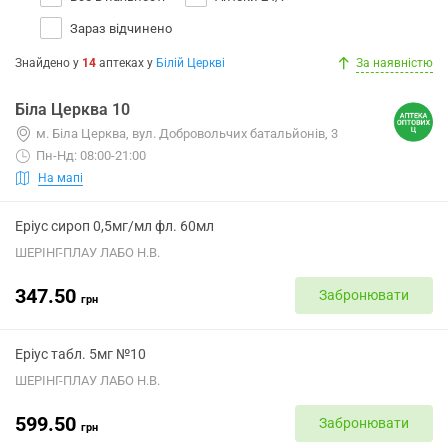
Зараз відчинено
Знайдено у
14
аптеках
у
Білій Церкві
За наявністю
Біла Церква 10
м. Біла Церква, вул. Добровольчих батальйонів, 3
Пн-Нд: 08:00-21:00
На мапі
Еріус сироп 0,5мг/мл фл. 60мл
ШЕРІНГ-ПЛАУ ЛАБО Н.В.
347.50
Забронювати
грн
Еріус табл. 5мг №10
ШЕРІНГ-ПЛАУ ЛАБО Н.В.
599.50
Забронювати
грн