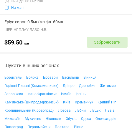
Пн-Нд: 08:00-21:00
На мапі
Еріус сироп 0,5мг/мл фл. 60мл
ШЕРІНГ-ПЛАУ ЛАБО Н.В.
359.50
Забронювати
грн
Шукати в інших регіонах
Бориспіль
Боярка
Бровари
Васильків
Вінниця
Горішні Плавні (Комсомольськ)
Дніпро
Дрогобич
Житомир
Запоріжжя
Івано-Франківськ
Ізмаїл
Ірпінь
Кам'янське (Дніпродзержинськ)
Київ
Кременчук
Кривий Ріг
Кропивницький (Кіровоград)
Лозова
Лубни
Луцьк
Львів
Миколаїв
Мукачево
Нікополь
Обухів
Одеса
Олександрія
Павлоград
Первомайськ
Полтава
Рівне