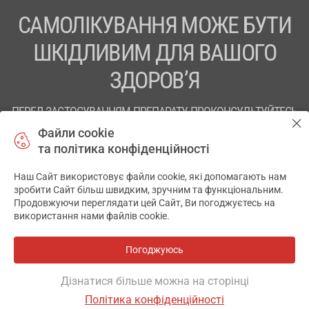
САМОЛІКУВАННЯ МОЖЕ БУТИ
ШКІДЛИВИМ ДЛЯ ВАШОГО
ЗДОРОВ’Я
ПЕРЕД ЗАСТОСУВАННЯМ ПРЕПАРАТУ ПРОКОНСУЛЬТУЙТЕСЬ
З ЛІКАРЕМ
Файли cookie
та політика конфіденційності
ТОВ «АПТЕКА 911.ЮА» Код ЄДРПОУ 43631965.
Наш Сайт використовує файли cookie, які допомагають нам
Відмова від відповідальності
зробити Сайт більш швидким, зручним та функціональним.
Продовжуючи переглядати цей Сайт, Ви погоджуєтесь на
© 2014-2026. Медична інформаційна система АПТЕКА911.ЮА
використання нами файлів cookie.
Розробка і підтримка сайту -
wu.ua
Погоджуюсь
Всі аптеки
на мапі
Дізнатися більше можна на сторінці
Політика конфіденційності
Фільтр