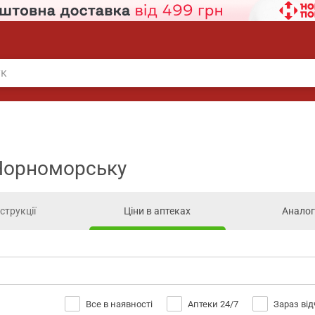
 Чорноморську
нструкції
Ціни в аптеках
Анало
Все в наявності
Аптеки 24/7
Зараз ві