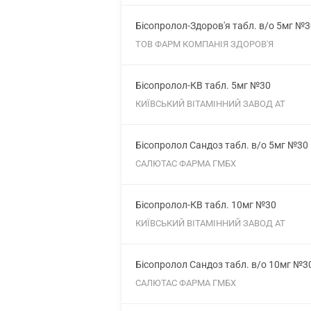
Бісопролол-Здоров'я табл. в/о 5мг №3
ТОВ ФАРМ КОМПАНІЯ ЗДОРОВ'Я
Бісопролол-КВ табл. 5мг №30
КИЇВСЬКИЙ ВІТАМІННИЙ ЗАВОД АТ
Бісопролол Сандоз табл. в/о 5мг №30
САЛЮТАС ФАРМА ГМБХ
Бісопролол-КВ табл. 10мг №30
КИЇВСЬКИЙ ВІТАМІННИЙ ЗАВОД АТ
Бісопролол Сандоз табл. в/о 10мг №3
САЛЮТАС ФАРМА ГМБХ