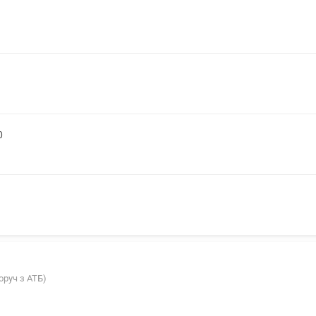
0
оруч з АТБ)