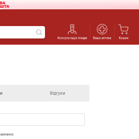
Консультація лікаря
Ваша аптека
Кошик
ги
Відгуки
дчинено