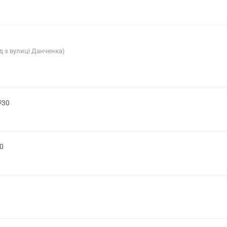
ід з вулиці Данченка)
№30
0