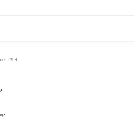
їни, 7/9-Н
0
№30